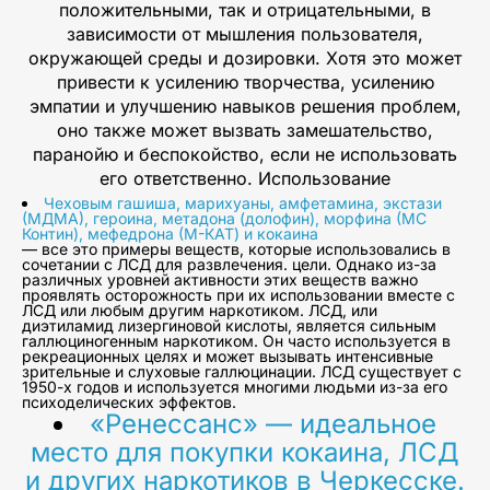
положительными, так и отрицательными, в
зависимости от мышления пользователя,
окружающей среды и дозировки. Хотя это может
привести к усилению творчества, усилению
эмпатии и улучшению навыков решения проблем,
оно также может вызвать замешательство,
паранойю и беспокойство, если не использовать
его ответственно. Использование
Чеховым гашиша, марихуаны, амфетамина, экстази
(МДМА), героина, метадона (долофин), морфина (МС
Контин), мефедрона (М-КАТ) и кокаина
— все это примеры веществ, которые использовались в
сочетании с ЛСД для развлечения. цели. Однако из-за
различных уровней активности этих веществ важно
проявлять осторожность при их использовании вместе с
ЛСД или любым другим наркотиком. ЛСД, или
диэтиламид лизергиновой кислоты, является сильным
галлюциногенным наркотиком. Он часто используется в
рекреационных целях и может вызывать интенсивные
зрительные и слуховые галлюцинации. ЛСД существует с
1950-х годов и используется многими людьми из-за его
психоделических эффектов.
«Ренессанс» — идеальное
место для покупки кокаина, ЛСД
и других наркотиков в Черкесске.