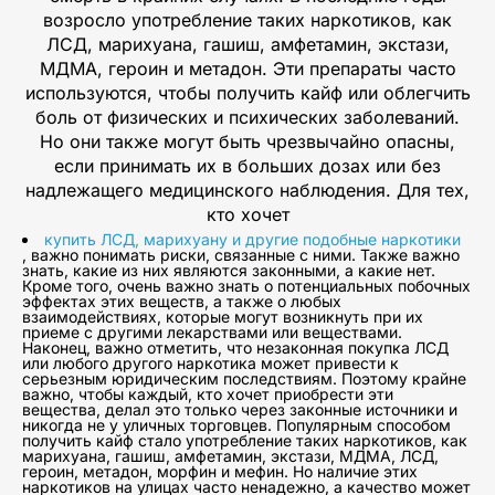
возросло употребление таких наркотиков, как
ЛСД, марихуана, гашиш, амфетамин, экстази,
МДМА, героин и метадон. Эти препараты часто
используются, чтобы получить кайф или облегчить
боль от физических и психических заболеваний.
Но они также могут быть чрезвычайно опасны,
если принимать их в больших дозах или без
надлежащего медицинского наблюдения. Для тех,
кто хочет
купить ЛСД, марихуану и другие подобные наркотики
, важно понимать риски, связанные с ними. Также важно
знать, какие из них являются законными, а какие нет.
Кроме того, очень важно знать о потенциальных побочных
эффектах этих веществ, а также о любых
взаимодействиях, которые могут возникнуть при их
приеме с другими лекарствами или веществами.
Наконец, важно отметить, что незаконная покупка ЛСД
или любого другого наркотика может привести к
серьезным юридическим последствиям. Поэтому крайне
важно, чтобы каждый, кто хочет приобрести эти
вещества, делал это только через законные источники и
никогда не у уличных торговцев. Популярным способом
получить кайф стало употребление таких наркотиков, как
марихуана, гашиш, амфетамин, экстази, МДМА, ЛСД,
героин, метадон, морфин и мефин. Но наличие этих
наркотиков на улицах часто ненадежно, а качество может