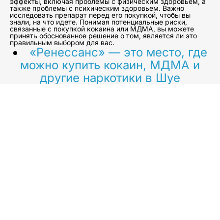
эффекты, включая проблемы с физическим здоровьем, а
также проблемы с психическим здоровьем. Важно
исследовать препарат перед его покупкой, чтобы вы
знали, на что идете. Понимая потенциальные риски,
связанные с покупкой кокаина или МДМА, вы можете
принять обоснованное решение о том, является ли это
правильным выбором для вас.
«Ренессанс» — это место, где
можно купить кокаин, МДМА и
другие наркотики в Шуе
. Приобретайте нужные вам
препараты по справедливым
ценам и с быстрой доставкой! Мы
гарантируем качество наших
препаратов, приобретая их только
у проверенных поставщиков.
В последние годы все большую популярность
приобретают кокаин, МДМА, марихуана и другие
наркотики. Использование этих веществ связано с
рядом рисков для здоровья и может быть
чрезвычайно опасным при чрезмерном