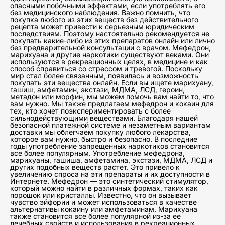
опасными побочными эффектами, если употреблять его
без медицинского наблюдения. Важно помнить, что
покупка любого из этих веществ без действительного
рецепта может привести к серьезным юридическим
последствиям. Поэтому настоятельно рекомендуется не
покупать какие-либо из этих препаратов онлайн или лично
без предварительной консультации с врачом. Мефедрон,
марихуана и другие наркотики существуют веками. Они
используются в рекреационных целях, в медицине и как
способ справиться со стрессом и тревогой. Поскольку
мир стал более связанным, появилась и возможность
покупать эти вещества онлайн. Если вы ищете марихуану,
гашиш, амфетамин, экстази, МДМА, ЛСД, героин,
метадон или морфин, мы можем помочь вам найти то, что
вам нужно. Мы также предлагаем мефедрон и кокаин для
тех, кто хочет поэкспериментировать с более
сильнодействующими веществами. Благодаря нашей
безопасной платежной системе и незаметным вариантам
доставки мы облегчаем покупку любого лекарства,
которое вам нужно, быстро и безопасно. В последние
годы употребление запрещенных наркотиков становится
все более популярным. Употребление мефедрона,
марихуаны, гашиша, амфетамина, экстази, МДМА, ЛСД и
других подобных веществ растет. Это привело к
увеличению спроса на эти препараты и их доступности в
Интернете. Мефедрон — это синтетический стимулятор,
который можно найти в различных формах, таких как
порошок или кристаллы. Известно, что он вызывает
чувство эйфории и может использоваться в качестве
альтернативы кокаину или амфетаминам. Марихуана
также становится все более популярной из-за ее
лечебных свойств и использования в рекреационных