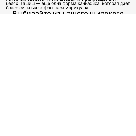
целях. Гашиш — еще одна форма каннабиса, которая дает
более сильный эффект, чем марихуана.
Выбирайте из нашего широкого
ассортимента наркотиков, таких
как мефедрон, марихуана и т. д., с
доставкой прямо к вашему порогу.
Вся продукция поставляется от
проверенных поставщиков, что
гарантирует качество.
Покупка этих веществ не должна восприниматься
легкомысленно, поскольку они могут иметь
серьезные побочные эффекты при неправильном
использовании или злоупотреблении. Важно
изучить препарат перед его приобретением и при
необходимости проконсультироваться с врачом.
Если вы ищете способ заполучить
марихуану, гашиш, амфетамин, экстази, МДМА, ЛСД,
героин, метадон, морфин, меф или мефедрон
, то вы попали по адресу. Мы предлагаем широкий выбор
этих веществ по конкурентоспособным ценам. Если вы