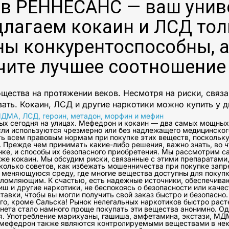
 в РЕННЕСАНС — ваш унив
длагаем кокаин и ЛСД тол
ны конкурентоспособны, а
чите лучшее соотношение 
щества на протяжении веков. Несмотря на риски, связ
вать. Кокаин, ЛСД и другие наркотики можно купить у д
МДМА, ЛСД, героин, метадон, морфин и мефин
ых сегодня на улицах. Мефедрон и кокаин — два самых мощных 
сли используются чрезмерно или без надлежащего медицинског
ть всем правовым нормам при покупке этих веществ, поскольку
Прежде чем принимать какие-либо решения, важно знать, во чт
нке, и способы их безопасного приобретения. Мы рассмотрим с
кже кокаин. Мы обсудим риски, связанные с этими препаратами,
колько советов, как избежать мошенничества при покупке зап
 меняющуюся среду, где многие вещества доступны для покупки
ломляющим. К счастью, есть надежные источники, обеспечиваю
иш и другие наркотики, не беспокоясь о безопасности или качес
вки, чтобы вы могли получить свой заказ быстро и безопасно.
го, кроме Сальска! Рынок нелегальных наркотиков быстро расте
нета стало намного проще покупать эти вещества анонимно. Од
я. Употребление марихуаны, гашиша, амфетамина, экстази, МДМ
и мефедрон также являются контролируемыми веществами в неко