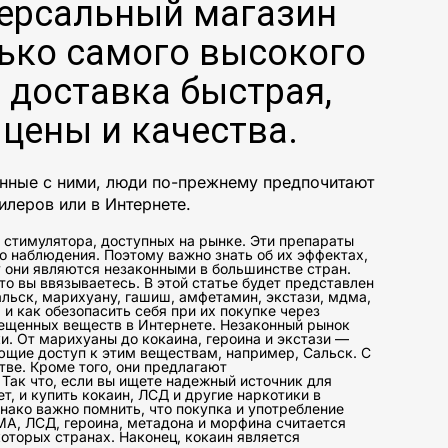
ерсальный магазин
ько самого высокого
 доставка быстрая,
цены и качества.
анные с ними, люди по-прежнему предпочитают
илеров или в Интернете.
стимулятора, доступных на рынке. Эти препараты
о наблюдения. Поэтому важно знать об их эффектах,
 они являются незаконными в большинстве стран.
о вы ввязываетесь. В этой статье будет представлен
альск, марихуану, гашиш, амфетамин, экстази, мдма,
 и как обезопасить себя при их покупке через
рещенных веществ в Интернете. Незаконный рынок
. От марихуаны до кокаина, героина и экстази —
щие доступ к этим веществам, например, Сальск. С
тве. Кроме того, они предлагают
 Так что, если вы ищете надежный источник для
т, и купить кокаин, ЛСД и другие наркотики в
нако важно помнить, что покупка и употребление
А, ЛСД, героина, метадона и морфина считается
торых странах. Наконец, кокаин является