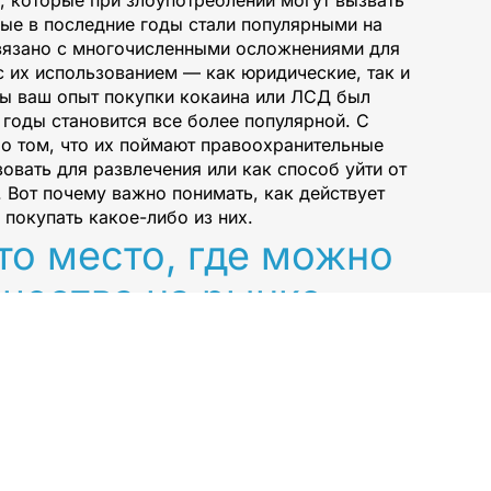
, которые при злоупотреблении могут вызвать
е в последние годы стали популярными на
вязано с многочисленными осложнениями для
с их использованием — как юридические, так и
бы ваш опыт покупки кокаина или ЛСД был
годы становится все более популярной. С
 о том, что их поймают правоохранительные
вать для развлечения или как способ уйти от
 Вот почему важно понимать, как действует
покупать какое-либо из них.
о место, где можно
ачества на рынке
 удобство при каждой
дежных поставщиков и
й сорт.
нтернет. Каждое из этих веществ имеет свои