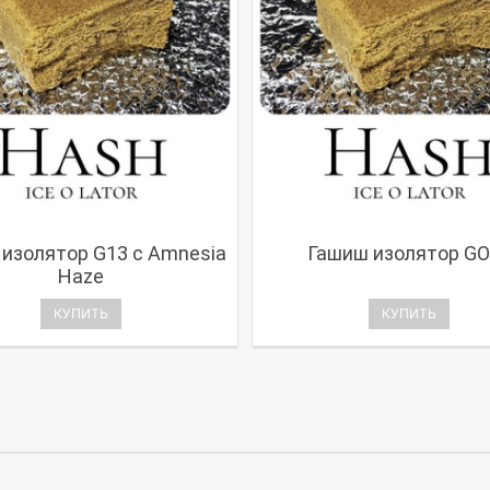
изолятор G13 с Amnesia
Гашиш изолятор GO
Haze
КУПИТЬ
КУПИТЬ