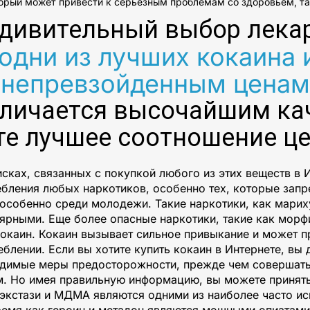
рый может привести к серьезным проблемам со здоровьем, так
удивительный выбор лека
одни из лучших кокаина 
непревзойденным ценам
тличается высочайшим кач
те лучшее соотношение це
сках, связанных с покупкой любого из этих веществ в И
ебления любых наркотиков, особенно тех, которые зап
 особенно среди молодежи. Такие наркотики, как мари
лярными. Еще более опасные наркотики, такие как мор
кокаин. Кокаин вызывает сильное привыкание и может 
лении. Если вы хотите купить кокаин в Интернете, вы 
одимые меры предосторожности, прежде чем совершать
м. Но имея правильную информацию, вы можете принять
 экстази и МДМА являются одними из наиболее часто и