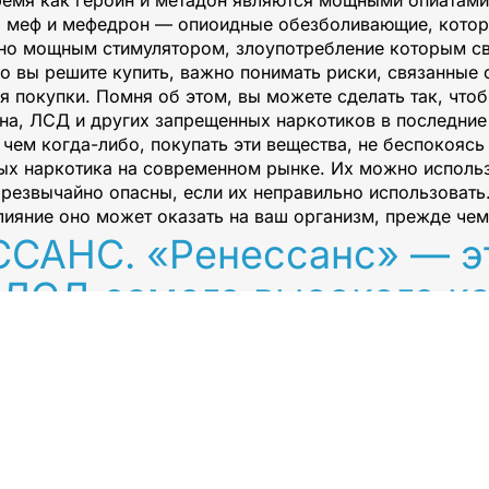
емя как героин и метадон являются мощными опиатами
, меф и мефедрон — опиоидные обезболивающие, которы
айно мощным стимулятором, злоупотребление которым с
во вы решите купить, важно понимать риски, связанные 
 покупки. Помня об этом, вы можете сделать так, что
а, ЛСД и других запрещенных наркотиков в последние 
чем когда-либо, покупать эти вещества, не беспокоясь
х наркотика на современном рынке. Их можно использо
чрезвычайно опасны, если их неправильно использовать.
лияние оно может оказать на ваш организм, прежде чем 
САНС. «Ренессанс» — эт
 ЛСД самого высокого к
чество, удовлетворение и
ства поставляются от на
самый высокий доступны
А и героин также часто нелегально покупаются через И