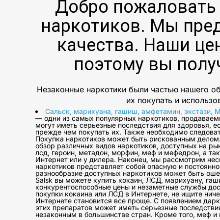
Добро пожаловать
наркотиков. Мы пре
качества. Наши це
поэтому вы полу
Незаконные наркотики были частью нашего об
их покупать и использо
Сальск, марихуана, гашиш, амфетамин, экстази, 
— одни из самых популярных наркотиков, продаваем
могут иметь серьезные последствия для здоровья, е
прежде чем покупать их. Также необходимо следова
Покупка наркотиков может быть рискованным делом. 
обзор различных видов наркотиков, доступных на ры
лсд, героин, метадон, морфин, меф и мефедрон, а та
Интернет или у дилера. Наконец, мы рассмотрим нес
наркотиков представляет собой опасную и постоянно
разнообразие доступных наркотиков может быть оше
Salsk вы можете купить кокаин, ЛСД, марихуану, гаш
конкурентоспособные цены и незаметные службы доста
покупки кокаина или ЛСД в Интернете, не ищите ниче
Интернете становится все проще. С появлением дарк
этих препаратов может иметь серьезные последстви
незаконным в большинстве стран. Кроме того, меф 