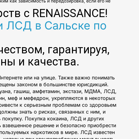
им как зависимость и передозировка, если его не
рств с RENAISSANCE!
и ЛСД в Сальске по
еством, гарантируя,
ны и качества.
нтернете или на улице. Также важно понимать
рещены законом в большинстве юрисдикций.
хуана, гашиш, амфетамин, экстази, МДМА, ЛСД,
фин, меф и мефедрон, укрепляются в некоторых
привести к серьезным проблемам со здоровьем
должны знать о рисках, связанных с ним, и
 покупку. Покупка кокаина, ЛСД и других
 взвешенное решение и безопасно приобрести
спользуемых наркотиков в мире. ЛСД известен