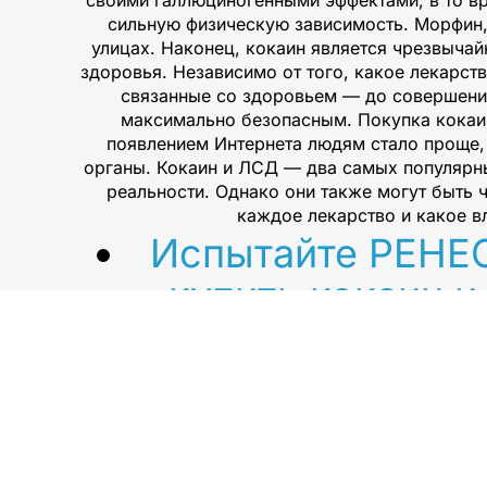
своими галлюциногенными эффектами, в то вр
сильную физическую зависимость. Морфин
улицах. Наконец, кокаин является чрезвыч
здоровья. Независимо от того, какое лекарст
связанные со здоровьем — до совершения
максимально безопасным. Покупка кокаин
появлением Интернета людям стало проще, 
органы. Кокаин и ЛСД — два самых популярны
реальности. Однако они также могут быть 
каждое лекарство и какое в
Испытайте РЕНЕС
купить кокаин и
. Мы гарантируем ка
покупке! Наши лекар
имеют 
Марихуана, гашиш, амфетамин, экстази, МДМ