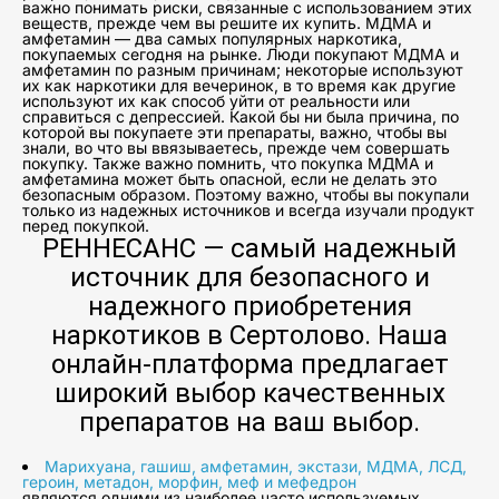
важно понимать риски, связанные с использованием этих
веществ, прежде чем вы решите их купить. МДМА и
амфетамин — два самых популярных наркотика,
покупаемых сегодня на рынке. Люди покупают МДМА и
амфетамин по разным причинам; некоторые используют
их как наркотики для вечеринок, в то время как другие
используют их как способ уйти от реальности или
справиться с депрессией. Какой бы ни была причина, по
которой вы покупаете эти препараты, важно, чтобы вы
знали, во что вы ввязываетесь, прежде чем совершать
покупку. Также важно помнить, что покупка МДМА и
амфетамина может быть опасной, если не делать это
безопасным образом. Поэтому важно, чтобы вы покупали
только из надежных источников и всегда изучали продукт
перед покупкой.
РЕННЕСАНС — самый надежный
источник для безопасного и
надежного приобретения
наркотиков в Сертолово. Наша
онлайн-платформа предлагает
широкий выбор качественных
препаратов на ваш выбор.
Марихуана, гашиш, амфетамин, экстази, МДМА, ЛСД,
героин, метадон, морфин, меф и мефедрон
являются одними из наиболее часто используемых