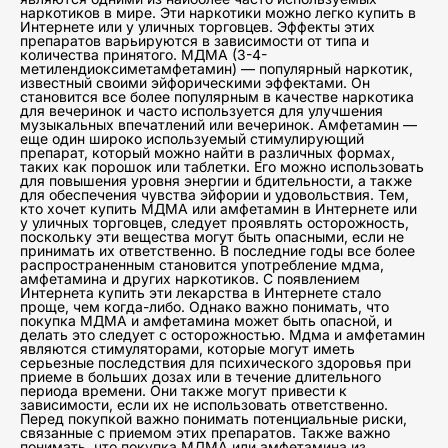
наркотиков в мире. Эти наркотики можно легко купить в
Интернете или у уличных торговцев. Эффекты этих
препаратов варьируются в зависимости от типа и
количества принятого. МДМА (3-4-
метилендиоксиметамфетамин) — популярный наркотик,
известный своими эйфорическими эффектами. Он
становится все более популярным в качестве наркотика
для вечеринок и часто используется для улучшения
музыкальных впечатлений или вечеринок. Амфетамин —
еще один широко используемый стимулирующий
препарат, который можно найти в различных формах,
таких как порошок или таблетки. Его можно использовать
для повышения уровня энергии и бдительности, а также
для обеспечения чувства эйфории и удовольствия. Тем,
кто хочет купить МДМА или амфетамин в Интернете или
у уличных торговцев, следует проявлять осторожность,
поскольку эти вещества могут быть опасными, если не
принимать их ответственно. В последние годы все более
распространенным становится употребление мдма,
амфетамина и других наркотиков. С появлением
Интернета купить эти лекарства в Интернете стало
проще, чем когда-либо. Однако важно понимать, что
покупка МДМА и амфетамина может быть опасной, и
делать это следует с осторожностью. Мдма и амфетамин
являются стимуляторами, которые могут иметь
серьезные последствия для психического здоровья при
приеме в больших дозах или в течение длительного
периода времени. Они также могут привести к
зависимости, если их не использовать ответственно.
Перед покупкой важно понимать потенциальные риски,
связанные с приемом этих препаратов. Также важно
понимать, что покупка МДМА или амфетамина из