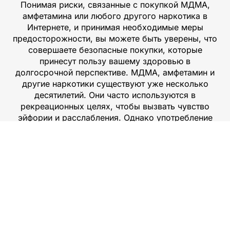
Понимая риски, связанные с покупкой МДМА,
амфетамина или любого другого наркотика в
Интернете, и принимая необходимые меры
предосторожности, вы можете быть уверены, что
совершаете безопасные покупки, которые
принесут пользу вашему здоровью в
долгосрочной перспективе. МДМА, амфетамин и
другие наркотики существуют уже несколько
десятилетий. Они часто используются в
рекреационных целях, чтобы вызвать чувство
эйфории и расслабления. Однако употребление
этих препаратов может привести к серьезным
рискам для здоровья, таким как зависимость,
проблемы с психическим здоровьем и даже
смерть. По этой причине важно быть
информированным о потенциальных рисках,
связанных с покупкой МДМА или амфетамина.
Также важно знать о различных видах
марихуаны, гашиша, экстази, ЛСД, героина, метадона,
морфина, мефа или мефедрона
, которые могут быть доступны на рынке. Кроме того,
важно понимать, как кокаин может повлиять на ваше