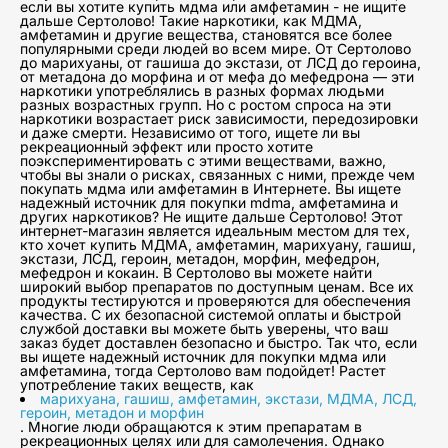
если вы хотите купить мдма или амфетамин - не ищите
дальше Сертолово! Такие наркотики, как МДМА,
амфетамин и другие вещества, становятся все более
популярными среди людей во всем мире. От Сертолово
до марихуаны, от гашиша до экстази, от ЛСД до героина,
от метадона до морфина и от мефа до мефедрона — эти
наркотики употреблялись в разных формах людьми
разных возрастных групп. Но с ростом спроса на эти
наркотики возрастает риск зависимости, передозировки
и даже смерти. Независимо от того, ищете ли вы
рекреационный эффект или просто хотите
поэкспериментировать с этими веществами, важно,
чтобы вы знали о рисках, связанных с ними, прежде чем
покупать мдма или амфетамин в Интернете. Вы ищете
надежный источник для покупки mdma, амфетамина и
других наркотиков? Не ищите дальше Сертолово! Этот
интернет-магазин является идеальным местом для тех,
кто хочет купить МДМА, амфетамин, марихуану, гашиш,
экстази, ЛСД, героин, метадон, морфин, мефедрон,
мефедрон и кокаин. В Сертолово вы можете найти
широкий выбор препаратов по доступным ценам. Все их
продукты тестируются и проверяются для обеспечения
качества. С их безопасной системой оплаты и быстрой
службой доставки вы можете быть уверены, что ваш
заказ будет доставлен безопасно и быстро. Так что, если
вы ищете надежный источник для покупки мдма или
амфетамина, тогда Сертолово вам подойдет! Растет
употребление таких веществ, как
марихуана, гашиш, амфетамин, экстази, МДМА, ЛСД,
героин, метадон и морфин
. Многие люди обращаются к этим препаратам в
рекреационных целях или для самолечения. Однако