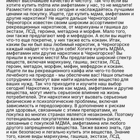
имеют высочайшее качество и чистоту. Так что если вы
хотите купить mdma или амфетамин у нас, то не медлите!
Разместите свой заказ сегодня и наслаждайтесь лучшими
ценами на покупку. Ищете, где купить мдма, амфетамин и
другие наркотики? Не ищите дальше Черногорска!
Черногорск известен своим широким ассортиментом
рекреационных наркотиков, от марихуаны и гашиша до
экстази, ЛСД, героина, метадона и морфия. Мало того,
они также предлагают меф и мефедрон. А если вы ищете
что-то еще покрепче, у них также есть кокаин. Итак,
каким бы ни был ваш любимый наркотик, в Черногорске
каждый найдет что-то для себя! Хотите купить МДМА,
амфетамин или другие наркотики в Черногорске? Вы
пришли в нужное место! Мы предлагаем широкий спектр
веществ, включая марихуану, гашиш, экстази, ЛСД,
героин, метадон, морфин, мефин, мефедрон и кокаин.
Ищете ли вы рекреационного кайфа или чего-то более
лечебного на природе - мы обеспечим вас! Наши опытные
сотрудники помогут вам найти идеальное вещество для
ваших нужд. Так что приходите и изучите наш выбор
сегодня! Наркотики, такие как мдма, амфетамин и другие
вещества, могут иметь серьезное влияние на жизнь
потребителей. Эти наркотики могут вызвать серьезные
физические и психологические проблемы, включая
зависимость и передозировку. В дополнение к рискам
для здоровья, связанным с этими препаратами, их
покупка во многих странах является незаконной. Поэтому
потенциальным покупателям важно понимать риски,
связанные с покупкой МДМА, амфетамина или любого
другого запрещенного вещества. Также важно знать, где
и как безопасно и легально купить эти вещества. Знание
того, какие виды марихуаны, гашиша, экстази, ЛСД,