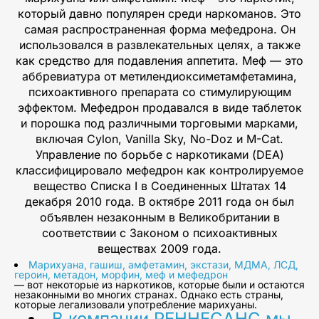
который давно популярен среди наркоманов. Это
самая распространенная форма мефедрона. Он
использовался в развлекательных целях, а также
как средство для подавления аппетита. Меф — это
аббревиатура от метилендиоксиметамфетамина,
психоактивного препарата со стимулирующим
эффектом. Мефедрон продавался в виде таблеток
и порошка под различными торговыми марками,
включая Cylon, Vanilla Sky, No-Doz и M-Cat.
Управление по борьбе с наркотиками (DEA)
классифицировало мефедрон как контролируемое
вещество Списка I в Соединенных Штатах 14
декабря 2010 года. В октябре 2011 года он был
объявлен незаконным в Великобритании в
соответствии с Законом о психоактивных
веществах 2009 года.
Марихуана, гашиш, амфетамин, экстази, МДМА, ЛСД,
героин, метадон, морфин, меф и мефедрон
— вот некоторые из наркотиков, которые были и остаются
незаконными во многих странах. Однако есть страны,
которые легализовали употребление марихуаны.
В компании РЕННЕСАНС мы