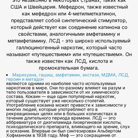
США и Швейцария. Мефедрон, также известный
как мефедрон или 4-метилметкатинон,
представляет собой синтетический стимулятор,
который действует как соединение катинона со
свойствами, аналогичными амфетамину и
метамфетамину. ЛСД - это широко используемый
галлюциногенный наркотик, который часто
называют «путешествием» или «путешествием». Он
также известен как ЛСД, кислота и
промокательная бумага.
Марихуана, гашиш, амфетамин, экстази, МДМА, ЛСД,
героин и метадон
являются одними из наиболее часто используемых
наркотиков в мире. Они по-разному влияют на разум и
тело пользователя в зависимости от их химического
состава. Кокаин — еще один популярный наркотик,
который существует уже несколько столетий.
Употребление кокаина может привести к зависимости у
многих людей, которые употребляют его в
рекреационных целях или в больших количествах в
течение длительного периода времени. ЛСД — это
аббревиатура от диэтиламида лизергиновой кислоты,
психоделического препарата, влияющего на зрение, слух
и осязание. Впервые он был синтезирован Альбертом
Хофманном в 1938 году. Меф — это сокращение от