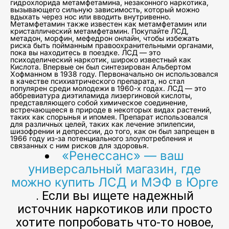
гидрохлорида метамфетамина, незаконного наркотика,
вызывающего сильную зависимость, который можно
вдыхать через нос или вводить внутривенно.
Метамфетамин также известен как метамфетамин или
кристаллический метамфетамин. Покупайте ЛСД,
метадон, морфин, мефедрон онлайн, чтобы избежать
риска быть пойманным правоохранительными органами,
пока вы находитесь в поездке. ЛСД — это
психоделический наркотик, широко известный как
Кислота. Впервые он был синтезирован Альбертом
Хофманном в 1938 году. Первоначально он использовался
в качестве психиатрического препарата, но стал
популярен среди молодежи в 1960-х годах. ЛСД — это
аббревиатура диэтиламида лизергиновой кислоты,
представляющего собой химическое соединение,
встречающееся в природе в некоторых видах растений,
таких как спорынья и ипомея. Препарат использовался
для различных целей, таких как лечение эпилепсии,
шизофрении и депрессии, до того, как он был запрещен в
1966 году из-за потенциального злоупотребления и
связанных с ним рисков для здоровья.
«Ренессанс» — ваш
универсальный магазин, где
можно купить ЛСД и МЭФ в Юрге
. Если вы ищете надежный
источник наркотиков или просто
хотите попробовать что-то новое,