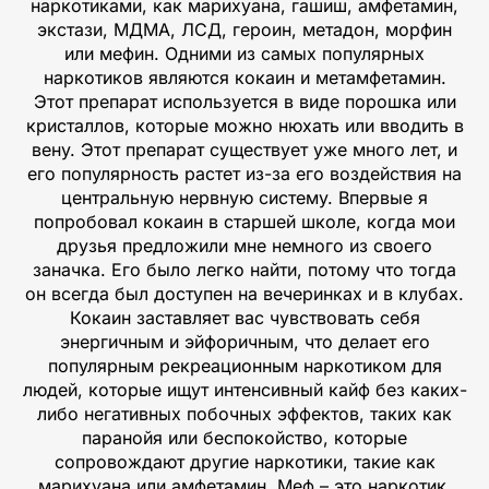
наркотиками, как марихуана, гашиш, амфетамин,
экстази, МДМА, ЛСД, героин, метадон, морфин
или мефин. Одними из самых популярных
наркотиков являются кокаин и метамфетамин.
Этот препарат используется в виде порошка или
кристаллов, которые можно нюхать или вводить в
вену. Этот препарат существует уже много лет, и
его популярность растет из-за его воздействия на
центральную нервную систему. Впервые я
попробовал кокаин в старшей школе, когда мои
друзья предложили мне немного из своего
заначка. Его было легко найти, потому что тогда
он всегда был доступен на вечеринках и в клубах.
Кокаин заставляет вас чувствовать себя
энергичным и эйфоричным, что делает его
популярным рекреационным наркотиком для
людей, которые ищут интенсивный кайф без каких-
либо негативных побочных эффектов, таких как
паранойя или беспокойство, которые
сопровождают другие наркотики, такие как
марихуана или амфетамин. Меф – это наркотик,