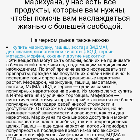
марихуана, у нас есть все
продукты, которые вам нужны,
чтобы помочь вам наслаждаться
жизнью с большей свободой.
На черном рынке также можно
купить марихуану, гашиш, экстази (МДМА),
диэтиламид лизергиновой кислоты (ЛСД), героин,
метадон, морфин, кокаин и другие наркотики
. Эти вещества могут быть опасны, если их не принимать
в безопасной среде или под надлежащим медицинским
наблюдением. По этой причине важно исследовать эти
препараты, прежде чем покупать их онлайн или лично. В
последние годы спрос на рекреационные наркотики
растет. Мефедрон, марихуана, гашиш, амфетамин,
экстази, МДМА, ЛСД и героин — одни из самых
популярных наркотиков на рынке. Их можно легко купить
в Интернете или у уличных торговцев. Мефедрон —
синтетический стимулятор, который становится все более
популярным благодаря своей низкой стоимости и
доступности. Он похож на амфетамин и кокаин, но не
вызывает такой зависимости и опасности, как эти два
наркотика. Марихуана также широко доступна и может
использоваться как в лечебных, так и в рекреационных
целях. Гашиш — еще один наркотик, который приобрел
популярность в последнее время из-за его высокой
активности и эффектов. Амфетамин, экстази, МДМА и
ЛСД — синтетические наркотики с разной степенью