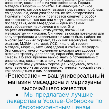
опасности, связанной с их употреблением. Героин,
метадон и морфин — опиаты, вызывающие сильное
привыкание, которые могут вызвать серьезные проблемы
со здоровьем, если употреблять их без осторожности.
Покупать любой из этих препаратов следует с особой
осторожностью, так как они могут иметь серьезные
последствия, если Мефедрон — один из самых
востребованных наркотиков в мире. Это
амфетаминоподобный стимулятор, похожий на
метамфетамин и кокаин. Он имеет высокий потенциал для
злоупотребления и зависимости и может быть найден во
многих различных формах, таких как марихуана, гашиш,
экстази, МДМА (экстази), ЛСД (кислота), героин,
метадон, морфин, меф (мефедрон) и кокаин. Мефедрон
был связан с многочисленными рисками для здоровья,
включая тревогу, депрессию, паранойю, психоз и даже
смерть. По этой причине важно знать о потенциальных
опасностях, связанных с покупкой мефедрона в
Интернете или у уличных торговцев. Убедитесь, что вы
получаете его из авторитетного источника, который знает,
как обращаться с ним безопасно.
«Ренессанс» — ваш универсальный
магазин мефедрона и марихуаны
высочайшего качества.
Мы предлагаем лучшие
лекарства в Усолье-Сибирске по
бесконкурентным ценам