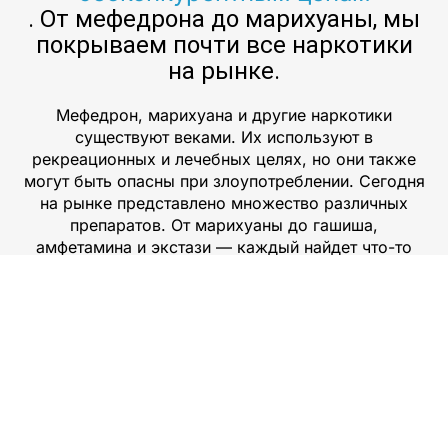
. От мефедрона до марихуаны, мы
покрываем почти все наркотики
на рынке.
Мефедрон, марихуана и другие наркотики
существуют веками. Их используют в
рекреационных и лечебных целях, но они также
могут быть опасны при злоупотреблении. Сегодня
на рынке представлено множество различных
препаратов. От марихуаны до гашиша,
амфетамина и экстази — каждый найдет что-то
для себя. Но важно понимать риски, связанные с
каждым лекарством, прежде чем покупать его
онлайн или лично. Вы всегда должны исследовать
эффекты каждого препарата, прежде чем принять
решение о его покупке. Кроме того, убедитесь,
что вы покупаете у авторитетного дилера или на
веб-сайте, чтобы обеспечить качество и
безопасность при использовании этих препаратов.
Вы ищете безопасный и надежный способ