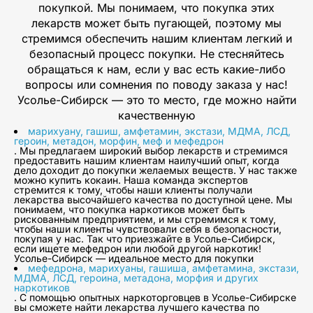
покупкой. Мы понимаем, что покупка этих
лекарств может быть пугающей, поэтому мы
стремимся обеспечить нашим клиентам легкий и
безопасный процесс покупки. Не стесняйтесь
обращаться к нам, если у вас есть какие-либо
вопросы или сомнения по поводу заказа у нас!
Усолье-Сибирск — это то место, где можно найти
качественную
марихуану, гашиш, амфетамин, экстази, МДМА, ЛСД,
героин, метадон, морфин, меф и мефедрон
. Мы предлагаем широкий выбор лекарств и стремимся
предоставить нашим клиентам наилучший опыт, когда
дело доходит до покупки желаемых веществ. У нас также
можно купить кокаин. Наша команда экспертов
стремится к тому, чтобы наши клиенты получали
лекарства высочайшего качества по доступной цене. Мы
понимаем, что покупка наркотиков может быть
рискованным предприятием, и мы стремимся к тому,
чтобы наши клиенты чувствовали себя в безопасности,
покупая у нас. Так что приезжайте в Усолье-Сибирск,
если ищете мефедрон или любой другой наркотик!
Усолье-Сибирск — идеальное место для покупки
мефедрона, марихуаны, гашиша, амфетамина, экстази,
МДМА, ЛСД, героина, метадона, морфия и других
наркотиков
. С помощью опытных наркоторговцев в Усолье-Сибирске
вы сможете найти лекарства лучшего качества по