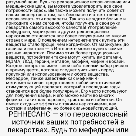
разумной цене. Будь то рекреационное использование или
медицинские цели, вы можете удовлетворить все свои
потребности здесь. Вы также можете получить совет от
наших экспертов о том, как безопасно и ответственно
использовать эти препараты. Так что не ждите больше и
приходите к нам сегодня, чтобы получить в свои руки
лекарства самого высокого качества! Употребление
мефедрона, марихуаны и других рекреационных
наркотиков становится все более популярным во многих
странах мира. С появлением интернет-аптек купить эти
вещества стало проще, чем когда-либо. От марихуаны до
гашиша и экстази — в Интернете можно купить самые
разные наркотики. Помимо этих более традиционных
веществ, потребители также могут купить амфетамин,
МДМА, ЛСД, героин, метадон, морфин, мефин и кокаин.
Каждое лекарство имеет свой собственный набор рисков
и преимуществ, которые следует учитывать перед
покупкой или использованием любого вещества.
Мефедрон, также известный как меф или 4-
метилметкатинон, представляет собой синтетический
стимулирующий препарат, который в последние годы
становится все более популярным. Его часто используют
для получения кайфа, и его можно найти во многих
формах, таких как порошок, кристаллы и таблетки. Он
имеет сходные эффекты с такими наркотиками, как
экстази и амфетамин, но более сильнодействующий.
РЕННЕСАНС — это первоклассный
источник ваших потребностей в
лекарствах. Будь то мефедрон или