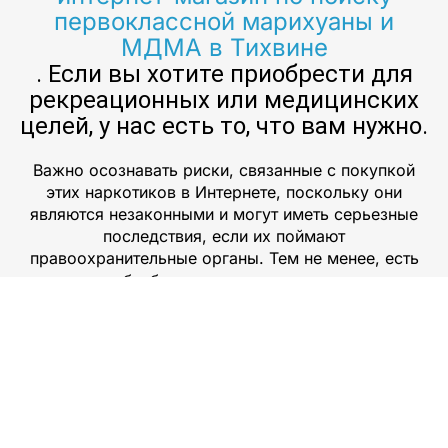
первоклассной марихуаны и
МДМА в Тихвине
. Если вы хотите приобрести для
рекреационных или медицинских
целей, у нас есть то, что вам нужно.
Важно осознавать риски, связанные с покупкой
этих наркотиков в Интернете, поскольку они
являются незаконными и могут иметь серьезные
последствия, если их поймают
правоохранительные органы. Тем не менее, есть
еще способы безопасно и надежно купить эти
лекарства в Интернете. Проведя исследование и
используя авторитетные источники, такие как
рынки даркнета или специализированные форумы,
вы можете найти надежных поставщиков, которые
предоставят вам качественную продукцию. Кроме
того, существуют различные способы оплаты для
тех, кто хочет приобрести эти вещества незаметно.