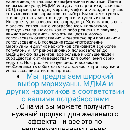
наркотиков, от гашиша до амфетамина и экстази. Ищете
ли вы марихуану, МДМА или другие наркотики, такие как
ЛСД, героин, метадон, морфин, меф или мефедрон - у вас
есть множество вариантов на выбор. Вы можете купить
эти вещества у местного дилера или купить их через
Интернет у авторизованного продавца. Хотя важно знать
о рисках, связанных с употреблением наркотиков,
прежде чем принимать какие-либо решения о покупке,
важно также помнить, что эти вещества можно
использовать ответственно и безопасно при правильном
использовании. В последние годы употребление
марихуаны и других наркотиков становится все более
популярным. От рекреационных пользователей до
медицинских пациентов, все больше и больше людей
обращаются к этим веществам для облегчения своих
недугов. Но с ростом популярности возникает
необходимость соблюдать осторожность при покупке и
использовании этих препаратов.
Мы предлагаем широкий
выбор марихуаны, МДМА и
других наркотиков в соответствии
с вашими потребностями
. С нами вы можете получить
нужный продукт для желаемого
эффекта - и все это по
непревзойденным ценам.