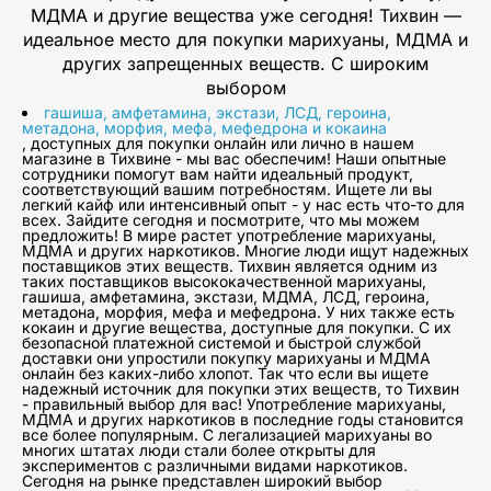
МДМА и другие вещества уже сегодня! Тихвин —
идеальное место для покупки марихуаны, МДМА и
других запрещенных веществ. С широким
выбором
гашиша, амфетамина, экстази, ЛСД, героина,
метадона, морфия, мефа, мефедрона и кокаина
, доступных для покупки онлайн или лично в нашем
магазине в Тихвине - мы вас обеспечим! Наши опытные
сотрудники помогут вам найти идеальный продукт,
соответствующий вашим потребностям. Ищете ли вы
легкий кайф или интенсивный опыт - у нас есть что-то для
всех. Зайдите сегодня и посмотрите, что мы можем
предложить! В мире растет употребление марихуаны,
МДМА и других наркотиков. Многие люди ищут надежных
поставщиков этих веществ. Тихвин является одним из
таких поставщиков высококачественной марихуаны,
гашиша, амфетамина, экстази, МДМА, ЛСД, героина,
метадона, морфия, мефа и мефедрона. У них также есть
кокаин и другие вещества, доступные для покупки. С их
безопасной платежной системой и быстрой службой
доставки они упростили покупку марихуаны и МДМА
онлайн без каких-либо хлопот. Так что если вы ищете
надежный источник для покупки этих веществ, то Тихвин
- правильный выбор для вас! Употребление марихуаны,
МДМА и других наркотиков в последние годы становится
все более популярным. С легализацией марихуаны во
многих штатах люди стали более открыты для
экспериментов с различными видами наркотиков.
Сегодня на рынке представлен широкий выбор