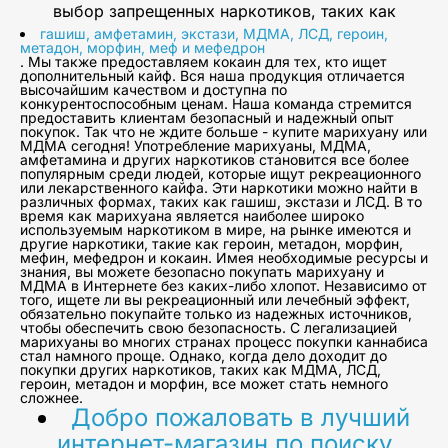
выбор запрещенных наркотиков, таких как
гашиш, амфетамин, экстази, МДМА, ЛСД, героин,
метадон, морфин, меф и мефедрон
. Мы также предоставляем кокаин для тех, кто ищет
дополнительный кайф. Вся наша продукция отличается
высочайшим качеством и доступна по
конкурентоспособным ценам. Наша команда стремится
предоставить клиентам безопасный и надежный опыт
покупок. Так что не ждите больше - купите марихуану или
МДМА сегодня! Употребление марихуаны, МДМА,
амфетамина и других наркотиков становится все более
популярным среди людей, которые ищут рекреационного
или лекарственного кайфа. Эти наркотики можно найти в
различных формах, таких как гашиш, экстази и ЛСД. В то
время как марихуана является наиболее широко
используемым наркотиком в мире, на рынке имеются и
другие наркотики, такие как героин, метадон, морфин,
мефин, мефедрон и кокаин. Имея необходимые ресурсы и
знания, вы можете безопасно покупать марихуану и
МДМА в Интернете без каких-либо хлопот. Независимо от
того, ищете ли вы рекреационный или лечебный эффект,
обязательно покупайте только из надежных источников,
чтобы обеспечить свою безопасность. С легализацией
марихуаны во многих странах процесс покупки каннабиса
стал намного проще. Однако, когда дело доходит до
покупки других наркотиков, таких как МДМА, ЛСД,
героин, метадон и морфин, все может стать немного
сложнее.
Добро пожаловать в лучший
интернет-магазин по поиску