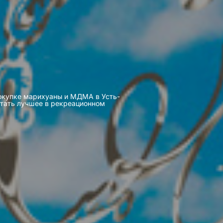
 покупке марихуаны и МДМА в Усть-
ытать лучшее в рекреационном