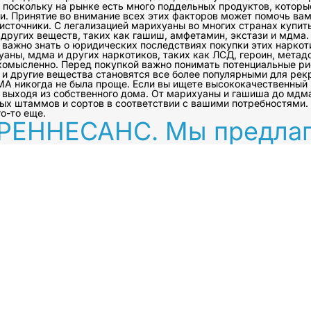
, поскольку на рынке есть много поддельных продуктов, котор
ти. Принятие во внимание всех этих факторов может помочь ва
точники. С легализацией марихуаны во многих странах купить е
 других веществ, таких как гашиш, амфетамин, экстази и мдма
важно знать о юридических последствиях покупки этих наркоти
уаны, мдма и других наркотиков, таких как ЛСД, героин, метад
гкомысленно. Перед покупкой важно понимать потенциальные ри
и другие вещества становятся все более популярными для рекр
А никогда не была проще. Если вы ищете высококачественный 
не выходя из собственного дома. От марихуаны и гашиша до мд
ных штаммов и сортов в соответствии с вашими потребностями
о-то еще.
 РЕННЕСАНС. Мы предла
и других наркотиков раз
размера
могли найти именно то, чт
ществ становится все более популярным в современном
 МДМА являются двумя наиболее широко используемыми 
же могут вызывать сильное привыкание и иметь серьезны
ать потенциальные опасности, связанные с этим, прежд
тази, ЛСД, героин, метадон, морфин, мефин, мефедрон