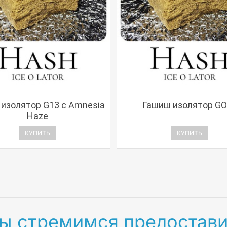
изолятор G13 с Amnesia
Гашиш изолятор GO
Haze
КУПИТЬ
КУПИТЬ
 стремимся предостави