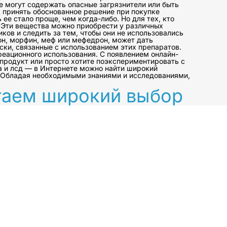
ые могут содержать опасные загрязнители или быть
м принять обоснованное решение при покупке
е стало проще, чем когда-либо. Но для тех, кто
. Эти вещества можно приобрести у различных
ков и следить за тем, чтобы они не использовались
он, морфин, меф или мефедрон, может дать
ски, связанные с использованием этих препаратов.
еационного использования. С появлением онлайн-
продукт или просто хотите поэкспериментировать с
ма и лсд — в Интернете можно найти широкий
. Обладая необходимыми знаниями и исследованиями,
гаем широкий выбор
личной крепости и
о вам нужно.
 обществе. При этом важно знать о рисках,
наркотиками, и многие люди используют их в
е риски для здоровья, связанные с ними, при
е чем совершать покупку или использовать
 и кокаин — все это вещества, которые можно