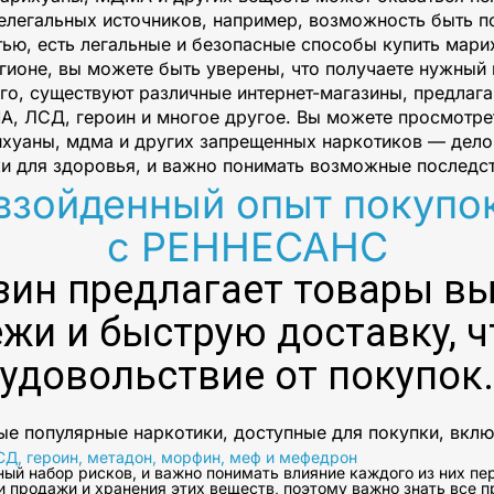
нелегальных источников, например, возможность быть
тью, есть легальные и безопасные способы купить мар
ионе, вы можете быть уверены, что получаете нужный 
го, существуют различные интернет-магазины, предлага
А, ЛСД, героин и многое другое. Вы можете просмотрет
ихуаны, мдма и других запрещенных наркотиков — дело
и для здоровья, и важно понимать возможные последст
взойденный опыт покупо
с РЕННЕСАНС
зин предлагает товары в
жи и быструю доставку, 
удовольствие от покупок.
е популярные наркотики, доступные для покупки, вкл
Д, героин, метадон, морфин, меф и мефедрон
нный набор рисков, и важно понимать влияние каждого из них п
и продажи и хранения этих веществ, поэтому важно знать все 