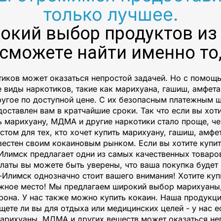
только лучшее.
окий выбор продуктов из
 сможете найти именно то,
иков может оказаться непростой задачей. Но с помощью
е виды наркотиков, такие как марихуана, гашиш, амфета
ругое по доступной цене. С их безопасным платежным
оставлен вам в кратчайшие сроки. Так что если вы хоти
ть марихуану, МДМА и другие наркотики стало проще, ч
стом для тех, кто хочет купить марихуану, гашиш, амфе
вестен своим кокаиновым рынком. Если вы хотите купит
-Илимск предлагает одни из самых качественных товар
аты вы можете быть уверены, что ваша покупка будет в 
-Илимск однозначно стоит вашего внимания! Хотите ку
нужное место! Мы предлагаем широкий выбор марихуаны
рона. У нас также можно купить кокаин. Наша продукц
ете ли вы для отдыха или медицинских целей - у нас ес
марихуаны, МДМА и других веществ может оказаться не