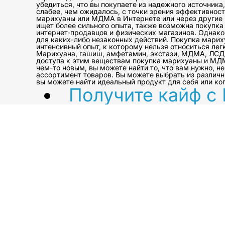
убедиться, что вы покупаете из надежного источника
слабее, чем ожидалось, с точки зрения эффективнос
марихуаны или МДМА в Интернете или через другие ис
ищет более сильного опыта, также возможна покупка
интернет-продавцов и физических магазинов. Однако 
для каких-либо незаконных действий. Покупка марих
интенсивный опыт, к которому нельзя относиться ле
Марихуана, гашиш, амфетамин, экстази, МДМА, ЛСД 
доступа к этим веществам покупка марихуаны и МДМ
чем-то новым, вы можете найти то, что вам нужно, 
ассортимент товаров. Вы можете выбрать из различ
вы можете найти идеальный продукт для себя или ког
Получите кайф с
каннабиса, МДМА 
, чтобы вы 
Употребление марихуаны, МДМА и других ве
связанных с этими веществами. Марихуана и
рекреационных целях. Тем не менее, они так
неправильном использовании. Важно поним
какое-либо вещество. Гашиш, амфетамин, экс