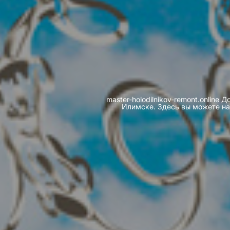
master-holodilnikov-remont.onlin
Илимске. Здесь вы можете на