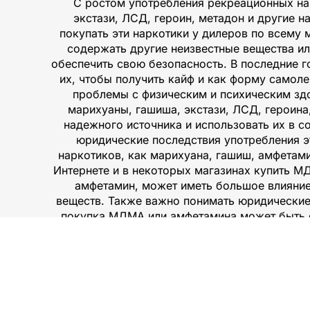
С ростом употребления рекреационных на
экстази, ЛСД, героин, метадон и другие 
покупать эти наркотики у дилеров по всему 
содержать другие неизвестные вещества ил
обеспечить свою безопасность. В последние 
их, чтобы получить кайф и как форму самоле
проблемы с физическим и психическим зд
марихуаны, гашиша, экстази, ЛСД, героина
надежного источника и использовать их в 
юридические последствия употребления эт
наркотиков, как марихуана, гашиш, амфетами
Интернете и в некоторых магазинах купить М
амфетамин, может иметь большое влияние 
веществ. Также важно понимать юридические
покупка МДМА или амфетамина может быть оп
какие-либо решения о п
Мы понимаем, ч
отношении употре
широкий ассо