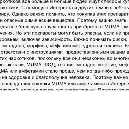
ркотиков все больше и больше людей ищут способы ку
наркотики. С помощью Интернета и других темных веб-ры
миру. Однако важно помнить, что покупка этих препара
и опасные химические вещества. Поэтому важно знать, ч
годы все большую популярность приобретают МДМА, ам
чения. Но эти препараты могут быть опасны, если не пр
оровьем, включая зависимость. Важно понимать риски,
, метадона, морфина, мефа или мефедрона и кокаина. В
соответствии с инструкциями, предоставленными вашим 
их наркотиков, поскольку все они незаконны во многих
н, экстази, МДМА, ЛСД, героин, метадон, морфин, меф
ДМА или амфетамин стало проще, чем когда-либо прежде
на здоровье и благополучие человека. Поэтому важно 
 последствия покупки МДМА или амфетамина в Интернете
асной, если не делать это ответственно. Поэтому важ
окупке, когда речь идет о покупке этих лекарств в Инт
то у разных людей разные
бления наркотиков, поэт
ртимент МДМА и амфетам