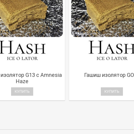
изолятор G13 с Amnesia
Гашиш изолятор GO
Haze
КУПИТЬ
КУПИТЬ