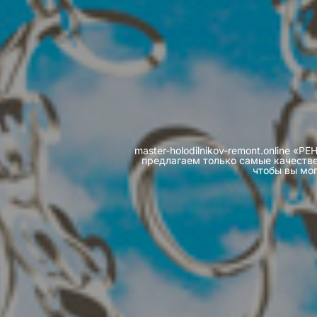
master-holodilnikov-remont.online
предлагаем только самые качестве
чтобы вы мог