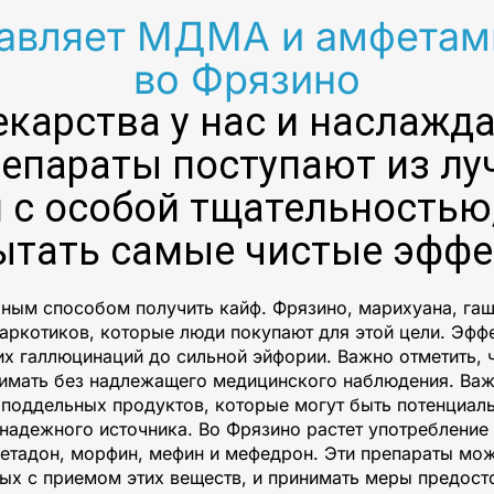
вляет МДМА и амфетами
во Фрязино
екарства у нас и наслаж
епараты поступают из лу
 с особой тщательностью,
ытать самые чистые эффе
ым способом получить кайф. Фрязино, марихуана, гаши
аркотиков, которые люди покупают для этой цели. Эфф
их галлюцинаций до сильной эйфории. Важно отметить, 
нимать без надлежащего медицинского наблюдения. Ва
о поддельных продуктов, которые могут быть потенциал
з надежного источника. Во Фрязино растет употребление
метадон, морфин, мефин и мефедрон. Эти препараты мо
нных с приемом этих веществ, и принимать меры предос