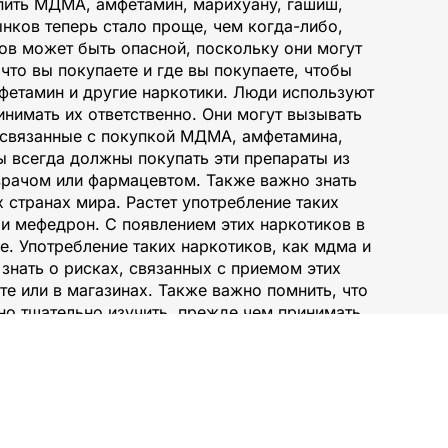
пить МДМА, амфетамин, марихуану, гашиш,
нков теперь стало проще, чем когда-либо,
тов может быть опасной, поскольку они могут
то вы покупаете и где вы покупаете, чтобы
фетамин и другие наркотики. Люди используют
инимать их ответственно. Они могут вызывать
 связанные с покупкой МДМА, амфетамина,
ы всегда должны покупать эти препараты из
врачом или фармацевтом. Также важно знать
 странах мира. Растет употребление таких
 и мефедрон. С появлением этих наркотиков в
. Употребление таких наркотиков, как мдма и
знать о рисках, связанных с приемом этих
 или в магазинах. Также важно помнить, что
но тщательно изучить, прежде чем принимать
ернете или в магазинах.
 предпочтения в
ому мы предлагаем
ина в различных