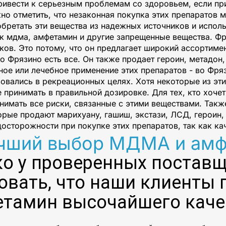
ривести к серьезным проблемам со здоровьем, если при
но отметить, что незаконная покупка этих препаратов
ретать эти вещества из надежных источников и исполь
ак мдма, амфетамин и другие запрещенные вещества. Ф
ов. Это потому, что он предлагает широкий ассортим
о Фрязино есть все. Он также продает героин, метадон,
ое или лечебное применение этих препаратов - во Фря
овались в рекреационных целях. Хотя некоторые из эт
е принимать в правильной дозировке. Для тех, кто хоче
имать все риски, связанные с этими веществами. Такж
орые продают марихуану, гашиш, экстази, ЛСД, героин
осторожности при покупке этих препаратов, так как ка
чший выбор МДМА и амф
ко у проверенных поставщ
овать, что наши клиенты
тамин высочайшего каче