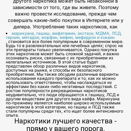
другого наркотика может быть незаконной в
зависимости от того, где вы живете. Поэтому
важно провести исследование, прежде чем
совершать какие-либо покупки в Интернете или у
дилера. Употребление таких наркотиков, как
марихуана, гашиш, амфетамин, экстази, МДМА, ЛСД,
героин, метадон, морфин, мефин, мефедрон и кокаин
, становится все более популярным в современном мире.
Будь то в развлекательных или лечебных целях; спрос на
эти препараты только увеличивается. Однако покупка
этих наркотиков может быть сложной задачей, и важно
осознавать риски, связанные с их приобретением из
нелегальных источников. В этой статье будет
представлен обзор различных видов наркотиков,
доступных на рынке, и способы их безопасного
приобретения. Мы также обсудим различные варианты
использования каждого препарата и то, как их можно
использовать ответственно, чтобы наслаждаться их
эффектами без каких-либо негативных последствий. С
ростом популярности рекреационных наркотиков
неудивительно, что люди обращаются к гашишу, ЛСД и
другим веществам для другого вида кайфа. Марихуана
по-прежнему является наиболее широко используемым
наркотиком в этой категории, но гашиш и ЛСД также
стали популярны среди тех, кто ищет более интенсивного
опыта.
Наркотики лучшего качества -
прямо у вашего порога.