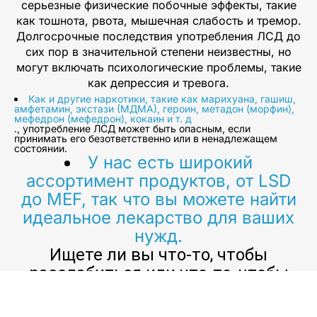
серьезные физические побочные эффекты, такие
как тошнота, рвота, мышечная слабость и тремор.
Долгосрочные последствия употребления ЛСД до
сих пор в значительной степени неизвестны, но
могут включать психологические проблемы, такие
как депрессия и тревога.
Как и другие наркотики, такие как марихуана, гашиш,
амфетамин, экстази (МДМА), героин, метадон (морфин),
мефедрон (мефедрон), кокаин и т. д
., употребление ЛСД может быть опасным, если
принимать его безответственно или в ненадлежащем
состоянии.
У нас есть широкий
ассортимент продуктов, от LSD
до MEF, так что вы можете найти
идеальное лекарство для ваших
нужд.
Ищете ли вы что-то, чтобы
расслабиться или что-то, чтобы
помочь с концентрацией
внимания, у нас есть то, что вам