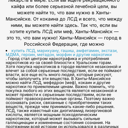
лекарств в мире. Если вы ищете рекреационного
кайфа или более серьезной лечебной цели, вы
можете найти то, что вам нужно в Ханты-
Мансийске. От кокаина до ЛСД и всего, что между
ними, вы можете найти здесь. Так что, если вы
хотите купить ЛСД или меф, Ханты-Мансийск —
это то, что вам нужно! Ханты-Мансийск — город в
Российской Федерации, где можно
купить ЛСД, марихуану, гашиш, амфетамин, экстази,
МДМА, героин, метадон, морфин и другие наркотики
. Город стал центром наркотрафика и употребления
наркотиков из-за своей близости к Уральским горам.
Хотя покупка наркотиков в городе является незаконной и
влечет за собой серьезные последствия, если ее поймают
власти, все еще есть много людей, которые рискуют,
чтобы заполучить эти вещества. В Ханты-Мансийске
можно найти ЛСД, мефедрон (меф), кокаин и другие
наркотики по приемлемым ценам. Важно помнить, что
покупка любого из этих веществ является незаконной и
может привести к серьезным последствиям, если ее
поймают правоохранительные органы. Поэтому важно
осознавать риски, связанные с приобретением таких
веществ, прежде чем принимать какие-либо решения.
ЛСД, также известный как диэтиламид лизергиновой
кислоты, является мощным психоделическим
наркотиком, который может вызывать сильные
галлюцинации и измененные состояния сознания. На
протяжении всей истории он использовался в различных