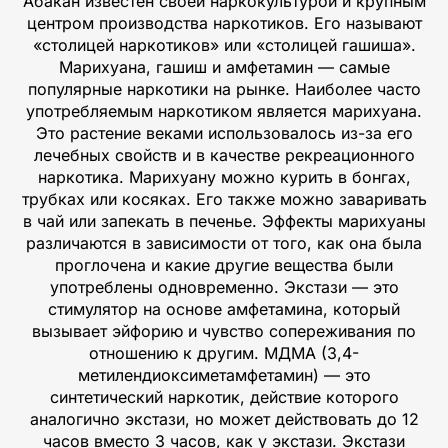
Абакан известен своей наркокультурой и крупным
центром производства наркотиков. Его называют
«столицей наркотиков» или «столицей гашиша».
Марихуана, гашиш и амфетамин — самые
популярные наркотики на рынке. Наиболее часто
употребляемым наркотиком является марихуана.
Это растение веками использовалось из-за его
лечебных свойств и в качестве рекреационного
наркотика. Марихуану можно курить в бонгах,
трубках или косяках. Его также можно заваривать
в чай или запекать в печенье. Эффекты марихуаны
различаются в зависимости от того, как она была
проглочена и какие другие вещества были
употреблены одновременно. Экстази — это
стимулятор на основе амфетамина, который
вызывает эйфорию и чувство сопереживания по
отношению к другим. МДМА (3,4-
метилендиоксиметамфетамин) — это
синтетический наркотик, действие которого
аналогично экстази, но может действовать до 12
часов вместо 3 часов, как у экстази. Экстази