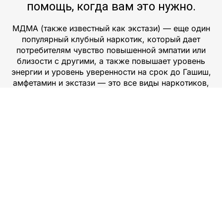
помощь, когда вам это нужно.
МДМА (также известный как экстази) — еще один
популярный клубный наркотик, который дает
потребителям чувство повышенной эмпатии или
близости с другими, а также повышает уровень
энергии и уровень уверенности на срок до Гашиш,
амфетамин и экстази — это все виды наркотиков,
которые люди употребляют по разным причинам.
Эти наркотики также называют «клубными
наркотиками», потому что они используются в
ночных клубах и на вечеринках. Люди часто
используют эти наркотики, чтобы уйти от
реальности и испытать состояние эйфории. Однако
у этих веществ есть и темная сторона, о которой
люди должны знать. Гашиш — это разновидность
каннабиса. Обычно он содержит ТГК, ингредиент,
который делает его психоактивным. Гашиш можно
курить или есть. Амфетамины являются
стимуляторами, которые влияют на центральную