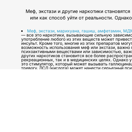
Меф, экстази и другие наркотики становятс
или как способ уйти от реальности. Однак
Меф, экстази, марихуана, гашиш, амфетамин, МДМА
— все это наркотики, вызывающие сильную зависимос
употребление любого из этих веществ может привес
инсульт. Кроме того, многие из этих препаратов мо
возможность использования меф или экстази, важно 
психоактивными веществами или зависимостью, важн
других наркотиков становится все более распростра
рекреационных, так и в медицинских целях. Однако у
это стимулятор, который может вызывать галлюцинац
тревогу. ЛСД (кислота) может нанести серьезный пси
наркотик, вызывающий сильную зависимость, с серь
синтетическим опиоидом, который может привести к 
болеутоляющим средством, которое может вызывать 
похожий на амфетамин, но потенциально опасный. Ме
использование этих наркотиков увеличилось в геоме
Испытайте РЕНЕС
широкий выбор 
потребностей. Будь 
можете быть увере