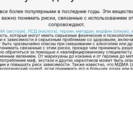
я все более популярными в последние годы. Эти веществ
о важно понимать риски, связанные с использованием эт
сопровождают.
 (экстази), ЛСД (кислота), героин, метадон, морфин (опиум), 
ть, которые могут иметь серьезные физические и психологичес
ти к зависимости и серьезным проблемам со здоровьем, включа
гут быть чрезвычайно опасны при смешивании с алкоголем или д
понимать связанные с этим риски, прежде чем принимать реше
о обратиться за помощью к квалифицированному специалисту. 
ненным явлением. От марихуаны до кокаина и от героина до мет
потребление меф, экстази и других наркотиков может быть опа
ии и повышать риск зависимости. Также известно, что МДМА (э
хологический ущерб, если принимать его в больших дозах или 
езными физическими побочными эффектами, такими как угнетен
физической зависимости, если принимать его в течение длите
сильную зависимость при злоупотреблении или неправильном 
ф, экстази и другие наркотики веками использовались в рекреа
трической
САНС покупки наркотико
лекарств для удовлетво
то МДМА, экстази или меф
ны, что найдете то, что и