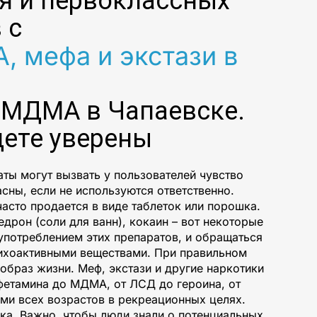
ия и первоклассных
 с
 мефа и экстази в
и МДМА в Чапаевске.
дете уверены
ты могут вызвать у пользователей чувство
сны, если не используются ответственно.
асто продается в виде таблеток или порошка.
едрон (соли для ванн), кокаин – вот некоторые
употреблением этих препаратов, и обращаться
сихоактивными веществами. При правильном
образ жизни. Меф, экстази и другие наркотики
фетамина до МДМА, от ЛСД до героина, от
ми всех возрастов в рекреационных целях.
ка. Важно, чтобы люди знали о потенциальных