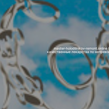
master-holodilnikov-remont.on
качественные лекарства по непревз