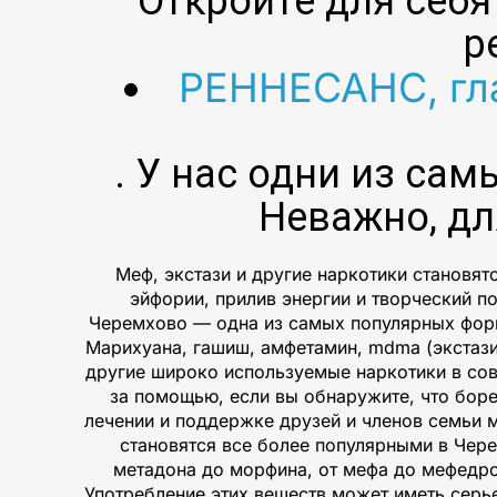
Откройте для себя
р
РЕННЕСАНС, гл
. У нас одни из са
Неважно, дл
Меф, экстази и другие наркотики становя
эйфории, прилив энергии и творческий п
Черемхово — одна из самых популярных форм 
Марихуана, гашиш, амфетамин, mdma (экстази),
другие широко используемые наркотики в сов
за помощью, если вы обнаружите, что бор
лечении и поддержке друзей и членов семьи м
становятся все более популярными в Чер
метадона до морфина, от мефа до мефедро
Употребление этих веществ может иметь серь