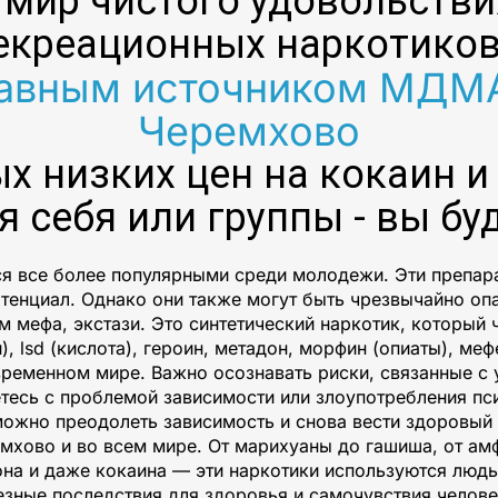
 мир чистого удовольств
екреационных наркотиков
авным источником МДМА,
Черемхово
мых низких цен на кокаин 
я себя или группы - вы бу
тся все более популярными среди молодежи. Эти препара
отенциал. Однако они также могут быть чрезвычайно опа
мефа, экстази. Это синтетический наркотик, который ч
 lsd (кислота), героин, метадон, морфин (опиаты), меф
ременном мире. Важно осознавать риски, связанные с 
етесь с проблемой зависимости или злоупотребления п
ожно преодолеть зависимость и снова вести здоровый 
емхово и во всем мире. От марихуаны до гашиша, от ам
на и даже кокаина — эти наркотики используются людь
езные последствия для здоровья и самочувствия челове