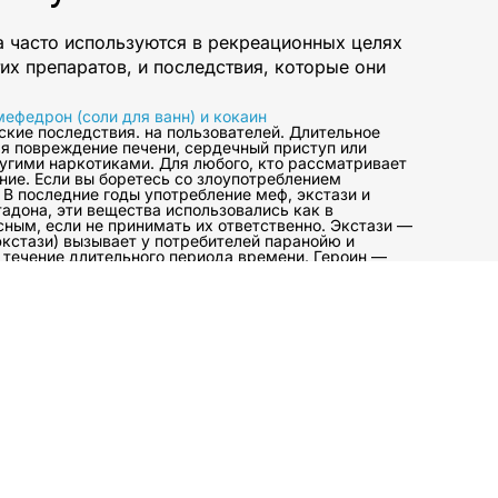
а часто используются в рекреационных целях
их препаратов, и последствия, которые они
мефедрон (соли для ванн) и кокаин
кие последствия. на пользователей. Длительное
я повреждение печени, сердечный приступ или
ругими наркотиками. Для любого, кто рассматривает
ние. Если вы боретесь со злоупотреблением
В последние годы употребление меф, экстази и
адона, эти вещества использовались как в
сным, если не принимать их ответственно. Экстази —
кстази) вызывает у потребителей паранойю и
в течение длительного периода времени. Героин —
ие дыхания и тошнота. Метадон является
льного периода времени. Морфин является опиоидным
использовании. Мефедрон (мефф) — это стимулятор,
ционных и лечебных целях. В последние годы
в. Мы предлагаем
рения различных
, у нас есть все! Вы
щете, в РЕННЕСАНС.