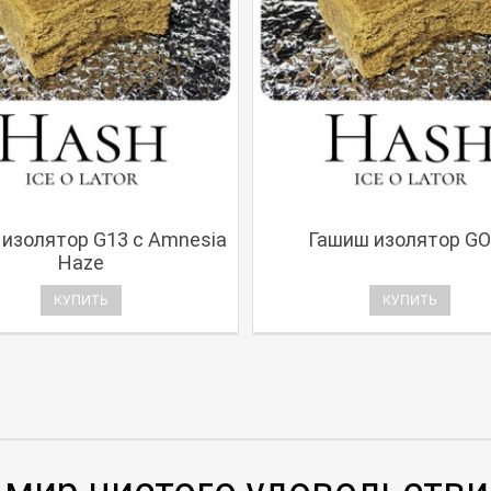
изолятор G13 с Amnesia
Гашиш изолятор GO
Haze
КУПИТЬ
КУПИТЬ