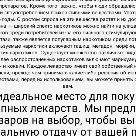
 препаратов. Кроме того, важно, чтобы люди обращали
ли злоупотреблением психоактивными веществами. Употр
 годы. С ростом спроса на эти вещества растет и их до
а — широкий спектр наркотиков можно найти на улицах
ков среди потребителей из-за его сильного стимулирую
тази, также является популярным наркотиком среди пот
льзуемые наркотики включают гашиш, метадон, морфин,
угих наркотиков. Существует множество различных вид
олее распространенных наркотиков включают марихуану
 и кокаин. Каждое лекарство имеет свой собственный 
иски, прежде чем принимать какие-либо решения об ис
ествами, перед их использованием, вы можете принять 
вам.
деальное место для поку
упных лекарств. Мы пред
варов на выбор, чтобы вы
альную отдачу от вашей п