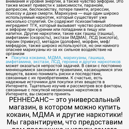
внимания и уровня энергии, а также чувство эйфории. Это
также может привести к зависимости, паранойе,
депрессии, беспокойству, потере памяти, агрессии,
психозу и даже смерти. Марихуана — еще один широко
используемый наркотик, который существует уже
несколько столетий. Он содержит психоактивный
ингредиент ТГК, который вызывает чувство расслабления
и эйфории при курении или попадании в пищу или
напитки. Другие наркотики, такие как гашиш (гашиш),
амфетамин (скорость), экстази (МДМА), ЛСД (кислота),
героин (привкус), метадон (долофин), морфин, меф/
мефедрон, также широко используются, но они намного
опаснее марихуаны из-за их сильное воздействие на
организм
Покупка кокаина, МДМА, марихуаны, гашиша,
амфетамина, экстази, ЛСД, героина и других наркотиков
может оказаться непростой задачей. В связи с постоянно
меняющимися законами и правилами, касающимися этих
веществ, важно понимать риски и последствия,
связанные с их приобретением. К счастью, есть
надежные источники для покупки этих веществ в
Интернете. Тщательно изучив и рассмотрев все факторы,
связанные с покупкой незаконных наркотиков в
Интернете, вы сможете принять
РЕННЕСАНС— это универсальный
магазин, в котором можно купить
кокаин, МДМА и другие наркотики!
Мы гарантируем, что предоставим