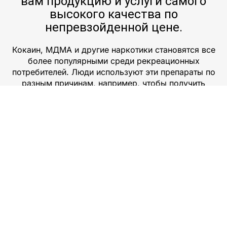
вам продукцию и услуги самого
высокого качества по
непревзойденной цене.
Кокаин, МДМА и другие наркотики становятся все
более популярными среди рекреационных
потребителей. Люди используют эти препараты по
разным причинам, например, чтобы получить
кайф, почувствовать прилив энергии или в
качестве формы самолечения. В некоторых
случаях люди также используют их для повышения
производительности на работе или в спорте.
Однако эти препараты могут быть чрезвычайно
опасными и иметь серьезные риски для здоровья,
связанные с ними. Они могут вызывать
физическую и психологическую зависимость,
приводить к привыканию и даже смерти в
некоторых случаях. Поэтому важно, чтобы любой,
кто рассматривает возможность использования
любого из этих препаратов, знал о связанных с