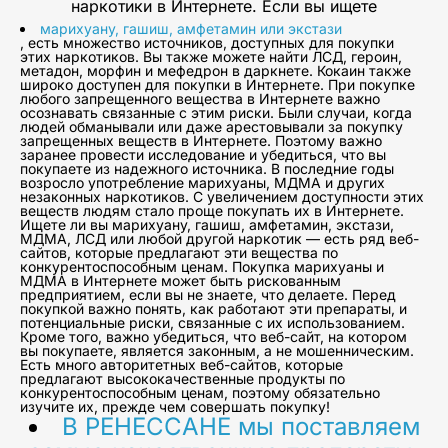
наркотики в Интернете. Если вы ищете
марихуану, гашиш, амфетамин или экстази
, есть множество источников, доступных для покупки
этих наркотиков. Вы также можете найти ЛСД, героин,
метадон, морфин и мефедрон в даркнете. Кокаин также
широко доступен для покупки в Интернете. При покупке
любого запрещенного вещества в Интернете важно
осознавать связанные с этим риски. Были случаи, когда
людей обманывали или даже арестовывали за покупку
запрещенных веществ в Интернете. Поэтому важно
заранее провести исследование и убедиться, что вы
покупаете из надежного источника. В последние годы
возросло употребление марихуаны, МДМА и других
незаконных наркотиков. С увеличением доступности этих
веществ людям стало проще покупать их в Интернете.
Ищете ли вы марихуану, гашиш, амфетамин, экстази,
МДМА, ЛСД или любой другой наркотик — есть ряд веб-
сайтов, которые предлагают эти вещества по
конкурентоспособным ценам. Покупка марихуаны и
МДМА в Интернете может быть рискованным
предприятием, если вы не знаете, что делаете. Перед
покупкой важно понять, как работают эти препараты, и
потенциальные риски, связанные с их использованием.
Кроме того, важно убедиться, что веб-сайт, на котором
вы покупаете, является законным, а не мошенническим.
Есть много авторитетных веб-сайтов, которые
предлагают высококачественные продукты по
конкурентоспособным ценам, поэтому обязательно
изучите их, прежде чем совершать покупку!
В РЕНЕССАНЕ мы поставляем