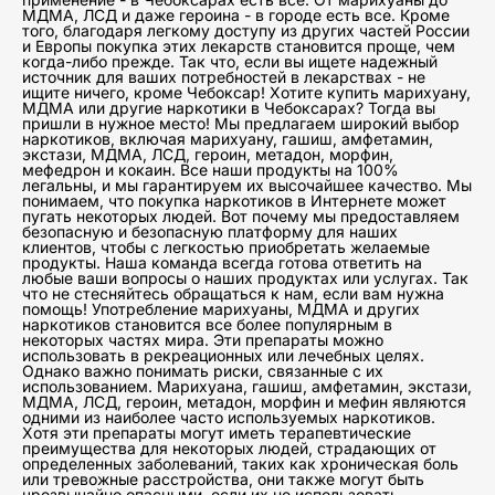
МДМА, ЛСД и даже героина - в городе есть все. Кроме
того, благодаря легкому доступу из других частей России
и Европы покупка этих лекарств становится проще, чем
когда-либо прежде. Так что, если вы ищете надежный
источник для ваших потребностей в лекарствах - не
ищите ничего, кроме Чебоксар! Хотите купить марихуану,
МДМА или другие наркотики в Чебоксарах? Тогда вы
пришли в нужное место! Мы предлагаем широкий выбор
наркотиков, включая марихуану, гашиш, амфетамин,
экстази, МДМА, ЛСД, героин, метадон, морфин,
мефедрон и кокаин. Все наши продукты на 100%
легальны, и мы гарантируем их высочайшее качество. Мы
понимаем, что покупка наркотиков в Интернете может
пугать некоторых людей. Вот почему мы предоставляем
безопасную и безопасную платформу для наших
клиентов, чтобы с легкостью приобретать желаемые
продукты. Наша команда всегда готова ответить на
любые ваши вопросы о наших продуктах или услугах. Так
что не стесняйтесь обращаться к нам, если вам нужна
помощь! Употребление марихуаны, МДМА и других
наркотиков становится все более популярным в
некоторых частях мира. Эти препараты можно
использовать в рекреационных или лечебных целях.
Однако важно понимать риски, связанные с их
использованием. Марихуана, гашиш, амфетамин, экстази,
МДМА, ЛСД, героин, метадон, морфин и мефин являются
одними из наиболее часто используемых наркотиков.
Хотя эти препараты могут иметь терапевтические
преимущества для некоторых людей, страдающих от
определенных заболеваний, таких как хроническая боль
или тревожные расстройства, они также могут быть
чрезвычайно опасными, если их не использовать