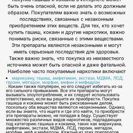
быть очень опасной, если не делать это должным
образом. Покупателям важно знать о возможных
последствиях, связанных с незаконным
приобретением этих веществ. Для тех, кто хочет
купить гашиш, кокаин и другие наркотики, важно
понимать риски, связанные с этими веществами.
Эти препараты являются незаконными и могут
иметь серьезные последствия для здоровья.
Также важно знать, что покупка из неизвестного
источника может быть опасной и даже фатальной.
Наиболее часто покупаемые наркотики включают
марихуану, гашиш, амфетамин, экстази, МДМА, ЛСД,
героин, метадон, морфин, мефин и мефедрон
. Кокаин также популярен, но его следует избегать из-за
его сильного привыкания. Все эти препараты могут
вызывать злоупотребление, и их следует использовать
ответственно, если вы решите их приобрести. Покупка
гашиша и кокаина может быть рискованным делом,
поскольку оба вещества являются незаконными. Однако,
если вы знаете, что ищете и где это найти, то приобрести
эти препараты можно, не попадая в беду. Существует
множество различных видов наркотиков, подпадающих
под категорию гашиша и кокаина, таких как марихуана,
амфетамин, экстази, МДМА, ЛСД, героин, метадон,
морфин, меф и мефедрон. Каждый из этих препаратов