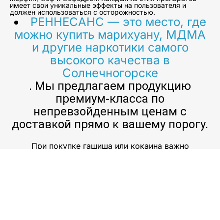
имеет свои уникальные эффекты на пользователя и
должен использоваться с осторожностью.
РЕННЕСАНС — это место, где
можно купить марихуану, МДМА
и другие наркотики самого
высокого качества в
Солнечногорске
. Мы предлагаем продукцию
премиум-класса по
непревзойденным ценам с
доставкой прямо к вашему порогу.
При покупке гашиша или кокаина важно
убедиться, что вы получаете нужный продукт из
надежного источника. Также важно помнить, что
эти препараты могут иметь серьезные побочные
эффекты, если их принимать в больших дозах или
смешивать с другими веществами. Поэтому очень
важно использовать их ответственно и покупать