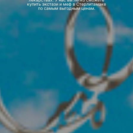
купить экстази и меф в Стерлитамаке
по самым выгодным ценам.