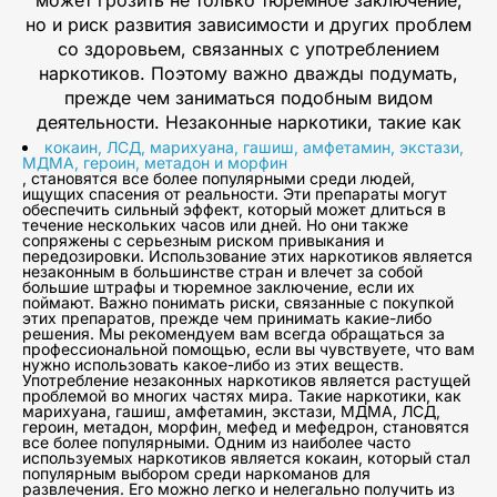
но и риск развития зависимости и других проблем
со здоровьем, связанных с употреблением
наркотиков. Поэтому важно дважды подумать,
прежде чем заниматься подобным видом
деятельности. Незаконные наркотики, такие как
кокаин, ЛСД, марихуана, гашиш, амфетамин, экстази,
МДМА, героин, метадон и морфин
, становятся все более популярными среди людей,
ищущих спасения от реальности. Эти препараты могут
обеспечить сильный эффект, который может длиться в
течение нескольких часов или дней. Но они также
сопряжены с серьезным риском привыкания и
передозировки. Использование этих наркотиков является
незаконным в большинстве стран и влечет за собой
большие штрафы и тюремное заключение, если их
поймают. Важно понимать риски, связанные с покупкой
этих препаратов, прежде чем принимать какие-либо
решения. Мы рекомендуем вам всегда обращаться за
профессиональной помощью, если вы чувствуете, что вам
нужно использовать какое-либо из этих веществ.
Употребление незаконных наркотиков является растущей
проблемой во многих частях мира. Такие наркотики, как
марихуана, гашиш, амфетамин, экстази, МДМА, ЛСД,
героин, метадон, морфин, мефед и мефедрон, становятся
все более популярными. Одним из наиболее часто
используемых наркотиков является кокаин, который стал
популярным выбором среди наркоманов для
развлечения. Его можно легко и нелегально получить из