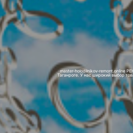
master-holodilnikov-remont.online
Таганроге. У нас широкий выбор тов