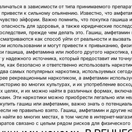
зличаться в зависимости от типа принимаемого препара
 привести к сильному опьянению. Известно, что амфета
 чувство эйфории. Важно помнить, что покупка гашиша 
опасность для здоровья, а также юридические последст
следствия, прежде чем делать это. Гашиш, амфетамин и
сматриваются как способ уйти от реальности и вызвать
ом использовании и могут привести к привыканию, физи
 гашиша, амфетамина или любого другого наркотика, 
т у надежного источника, который предоставит им точн
и, как безопасно и ответственно использовать наркоти
два самых популярных наркотика, используемых сего
рее рекреационным наркотиком, а амфетамин используе
историю во многих культурах, и их употребление восхо
ых целях, и их можно найти в различных формах, включ
аин. Эти наркотики можно приобрести легально или нел
 купить гашиш или амфетамин, важно знать о потенциаль
 если не правильно взято. Гашиш, амфетамин и другие н
айти во многих местах, в том числе в интернет-магази
аратов связано с целым рядом рисков для физического 