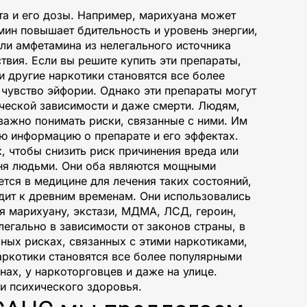
та и его дозы. Например, марихуана может
мин повышает бдительность и уровень энергии,
или амфетамина из нелегального источника
вия. Если вы решите купить эти препараты,
 другие наркотики становятся все более
 чувство эйфории. Однако эти препараты могут
ческой зависимости и даже смерти. Людям,
важно понимать риски, связанные с ними. Им
ую информацию о препарате и его эффектах.
к, чтобы снизить риск причинения вреда или
дня людьми. Они оба являются мощными
тся в медицине для лечения таких состояний,
дит к древним временам. Они использовались
ая марихуану, экстази, МДМА, ЛСД, героин,
егально в зависимости от законов страны, в
ных рисках, связанных с этими наркотиками,
аркотики становятся все более популярными
нах, у наркоторговцев и даже на улице.
и психического здоровья.