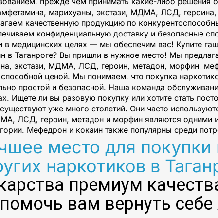
зованием, прежде чем принимать какие-либо решения о
амфетамина, марихуаны, экстази, МДМА, ЛСД, героина,
длагаем качественную продукцию по конкурентоспособ
печиваем конфиденциальную доставку и безопасные сп
и в медицинских целях — мы обеспечим вас! Купите гаш
ин в Таганроге? Вы пришли в нужное место! Мы предла
ана, экстази, МДМА, ЛСД, героин, метадон, морфин, ме
оспособной ценой. Мы понимаем, что покупка наркотико
ьно простой и безопасной. Наша команда обслуживания
х. Ищете ли вы разовую покупку или хотите стать пост
существуют уже много столетий. Они часто используютс
ДМА, ЛСД, героин, метадон и морфин являются одними и
егории. Мефедрон и кокаин также популярны среди потр
шее место для покупки 
ругих наркотиков в Таган
карства премиум качества
помочь вам вернуть себе