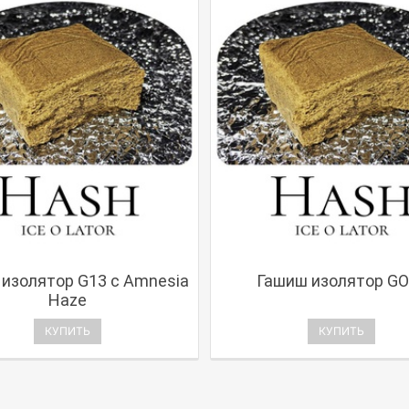
изолятор G13 с Amnesia
Гашиш изолятор GO
Haze
КУПИТЬ
КУПИТЬ