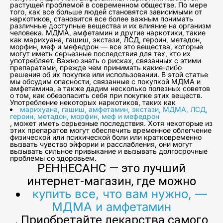
растущей проблемой в современном обществе. По мере
того, как все больше людей становятся зависимыми от
наркотиков, становится все более важным понимать
различные доступные вещества и их влияние на организм
человека. МДМА, амфетамин и другие наркотики, такие
как марихуана, гашиш, экстази, ЛСД, героин, метадон,
морфин, меф и мефедрон — все это вещества, которые
могут иметь серьезные последствия для тех, кто их
употребляет. Важно знать о рисках, связанных с этими
препаратами, прежде чем принимать какие-либо
решения об их покупке или использовании. В этой статье
мы обсудим опасности, связанные с покупкой МДМА и
амфетамина, а также дадим несколько полезных советов
о том, как обезопасить себя при покупке этих веществ.
Употребление некоторых наркотиков, таких как
марихуана, гашиш, амфетамин, экстази, МДМА, ЛСД,
героин, метадон, морфин, меф и мефедрон
, может иметь серьезные последствия. Хотя некоторые из
этих препаратов могут обеспечить временное облегчение
физической или психической боли или кратковременно
вызвать чувство эйфории и расслабления, они могут
вызывать сильное привыкание и вызывать долгосрочные
проблемы со здоровьем.
РЕННЕСАНС — это лучший
интернет-магазин, где можно
купить все, что вам нужно, —
МДМА и амфетамин
. Приобретайте лекарства самого