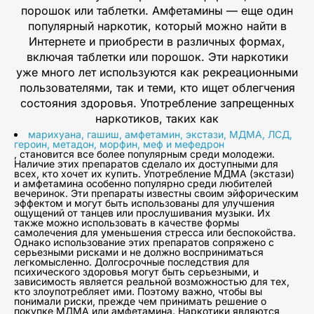
порошок или таблетки. Амфетамины — еще один
популярный наркотик, который можно найти в
Интернете и приобрести в различных формах,
включая таблетки или порошок. Эти наркотики
уже много лет используются как рекреационными
пользователями, так и теми, кто ищет облегчения
состояния здоровья. Употребление запрещенных
наркотиков, таких как
марихуана, гашиш, амфетамин, экстази, МДМА, ЛСД,
героин, метадон, морфин, меф и мефедрон
, становится все более популярным среди молодежи.
Наличие этих препаратов сделало их доступными для
всех, кто хочет их купить. Употребление МДМА (экстази)
и амфетамина особенно популярно среди любителей
вечеринок. Эти препараты известны своим эйфорическим
эффектом и могут быть использованы для улучшения
ощущений от танцев или прослушивания музыки. Их
также можно использовать в качестве формы
самолечения для уменьшения стресса или беспокойства.
Однако использование этих препаратов сопряжено с
серьезными рисками и не должно восприниматься
легкомысленно. Долгосрочные последствия для
психического здоровья могут быть серьезными, и
зависимость является реальной возможностью для тех,
кто злоупотребляет ими. Поэтому важно, чтобы вы
понимали риски, прежде чем принимать решение о
покупке МДМА или амфетамина. Наркотики являются