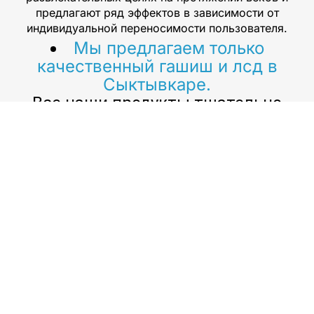
предлагают ряд эффектов в зависимости от
индивидуальной переносимости пользователя.
Мы предлагаем только
качественный гашиш и лсд в
Сыктывкаре.
Все наши продукты тщательно
проверяются на безопасность,
эффективность и чистоту, прежде
чем попасть к вам на порог.
Помимо гашиша и ЛСД, в Интернете можно купить
и другие наркотики, такие как героин, метадон,
морфин, мефин, мефедрон, кокаин и другие. Имея
так много доступных вариантов, важно тщательно
изучить каждый препарат, прежде чем совершать
какие-либо покупки. Гашиш и ЛСД — два самых
популярных наркотика, которые сегодня
используются в рекреационных целях. Они
предлагают целый ряд эффектов, от эйфории до