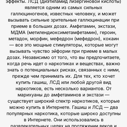
эффекты. ЛСД (диэтиламид лизергиновой кислоты)
является одним из самых сильных
галлюциногенов, известных человеку, и может
вызывать сильные зрительные галлюцинации при
приеме в больших дозах. Амфетамин, экстази,
МДМА (метилендиоксиметамфетамин), героин,
метадон, морфин, мефедрон (мефедрон), кокаин
— все это мощные стимуляторы, которые могут
вызывать чувство эйфории при приеме в малых
дозах. Независимо от того, что вы предпочитаете,
когда речь идет о наркотиках и веществах, важно
знать о потенциальных рисках, связанных с ними,
прежде чем принимать их. Для тех, кто хочет
купить гашиш, ЛСД или любой другой вид
наркотиков, есть несколько вариантов. От
марихуаны до амфетаминов и экстази —
существует широкий спектр наркотиков, которые
можно купить в Интернете. Гашиш и ЛСД — два
популярных наркотика, которые широко доступны
в Интернете. Они использовались в
развлекательных целях на протяжении веков и