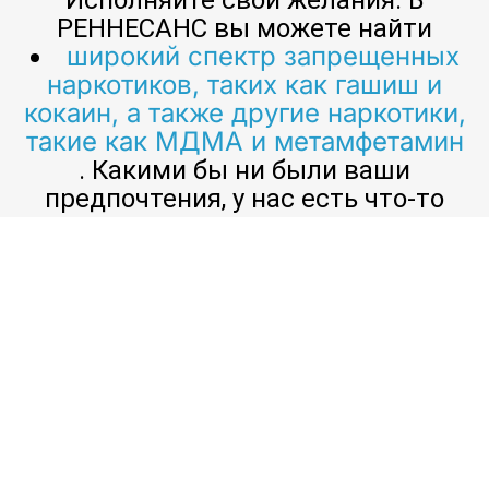
РЕННЕСАНС вы можете найти
широкий спектр запрещенных
наркотиков, таких как гашиш и
кокаин, а также другие наркотики,
такие как МДМА и метамфетамин
. Какими бы ни были ваши
предпочтения, у нас есть что-то
для всех!
Гашиш, кокаин и другие запрещенные наркотики
существуют уже много столетий. Они
использовались в рекреационных целях, а также в
лечебных целях. С развитием технологий стало
проще покупать эти лекарства в Интернете.
Существует множество веб-сайтов, предлагающих
различные наркотики, включая марихуану, гашиш,
амфетамин, экстази, МДМА, ЛСД, героин,
метадон, морфин, меф и мефедрон. Покупка этих