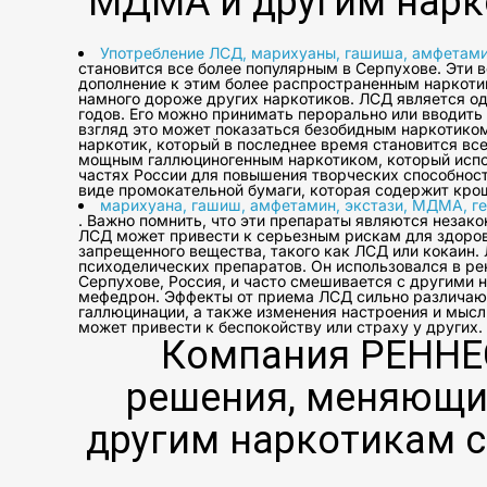
МДМА и другим нарко
Употребление ЛСД, марихуаны, гашиша, амфетами
становится все более популярным в Серпухове. Эти 
дополнение к этим более распространенным наркотик
намного дороже других наркотиков. ЛСД является од
годов. Его можно принимать перорально или вводить 
взгляд это может показаться безобидным наркотиком
наркотик, который в последнее время становится вс
мощным галлюциногенным наркотиком, который исполь
частях России для повышения творческих способност
виде промокательной бумаги, которая содержит кро
марихуана, гашиш, амфетамин, экстази, МДМА, г
. Важно помнить, что эти препараты являются незак
ЛСД может привести к серьезным рискам для здоров
запрещенного вещества, такого как ЛСД или кокаин.
психоделических препаратов. Он использовался в ре
Серпухове, Россия, и часто смешивается с другими 
мефедрон. Эффекты от приема ЛСД сильно различаютс
галлюцинации, а также изменения настроения и мысл
может привести к беспокойству или страху у других.
Компания РЕННЕ
решения, меняющие
другим наркотикам с