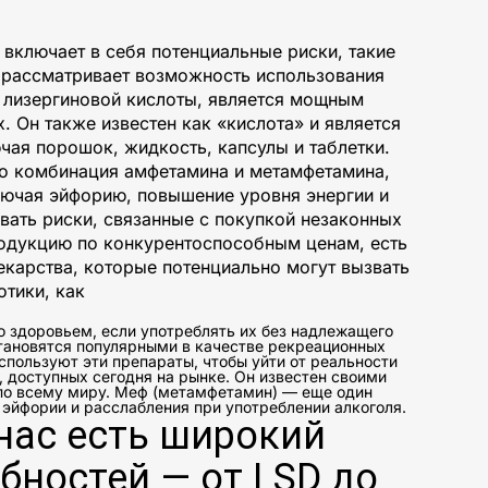
 включает в себя потенциальные риски, такие
о рассматривает возможность использования
д лизергиновой кислоты, является мощным
 Он также известен как «кислота» и является
ая порошок, жидкость, капсулы и таблетки.
то комбинация амфетамина и метамфетамина,
лючая эйфорию, повышение уровня энергии и
вать риски, связанные с покупкой незаконных
родукцию по конкурентоспособным ценам, есть
карства, которые потенциально могут вызвать
тики, как
о здоровьем, если употреблять их без надлежащего
становятся популярными в качестве рекреационных
спользуют эти препараты, чтобы уйти от реальности
 доступных сегодня на рынке. Он известен своими
по всему миру. Меф (метамфетамин) — еще один
 эйфории и расслабления при употреблении алкоголя.
 нас есть широкий
бностей — от LSD до