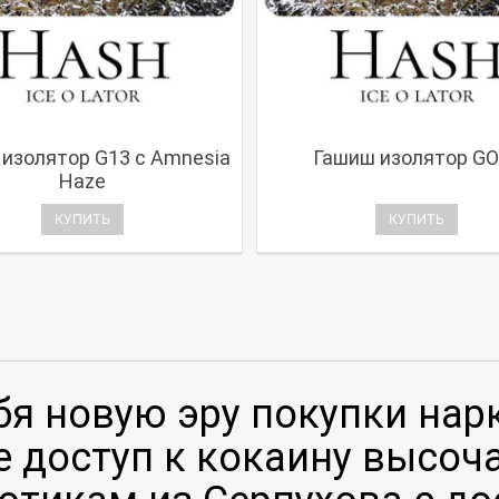
изолятор G13 с Amnesia
Гашиш изолятор GO
Haze
КУПИТЬ
КУПИТЬ
бя новую эру покупки нар
 доступ к кокаину высоча