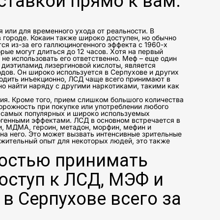
ставкой прямо к вам.
 или для временного ухода от реальности. В
 городе. Кокаин также широко доступен, но обычно
ся из-за его галлюциногенного эффекта с 1960-х
рые могут длиться до 12 часов. Хотя на первый
не использовать его ответственно. Меф – еще один
 диэтиламид лизергиновой кислоты, является
дов. Он широко используется в Серпухове и других
водить инъекционно, ЛСД чаще всего принимают в
о найти наряду с другими наркотиками, такими как
ния. Кроме того, прием слишком большого количества
орожность при покупке или употреблении любого
з самых популярных и широко используемых
ногенными эффектами. ЛСД в основном встречается в
и, МДМА, героин, метадон, морфин, мефин и
на него. Это может вызвать интенсивные зрительные
ожительный опыт для некоторых людей, это также
остью принимать
оступ к ЛСД, МЭФ и
в Серпухове всего за