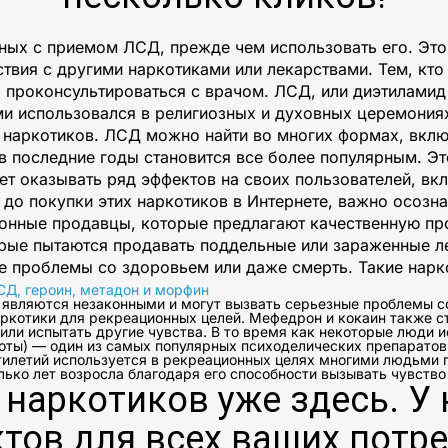
ных с приемом ЛСД, прежде чем использовать его. Это
твия с другими наркотиками или лекарствами. Тем, кт
о проконсультироваться с врачом. ЛСД, или диэтилами
 использовался в религиозных и духовных церемониях.
наркотиков. ЛСД можно найти во многих формах, включ
в последние годы становится все более популярным. Э
т оказывать ряд эффектов на своих пользователей, вк
 до покупки этих наркотиков в Интернете, важно осозна
аконные продавцы, которые предлагают качественную п
рые пытаются продавать поддельные или зараженные ле
е проблемы со здоровьем или даже смерть. Такие нарко
СД, героин, метадон и морфин
ы являются незаконными и могут вызвать серьезные проблемы с
аркотики для рекреационных целей. Мефедрон и кокаин также 
или испытать другие чувства. В то время как некоторые люди и
оты) — один из самых популярных психоделических препаратов,
илетий используется в рекреационных целях многими людьми 
лько лет возросла благодаря его способности вызывать чувство
наркотиков уже здесь. У
тов для всех ваших потре