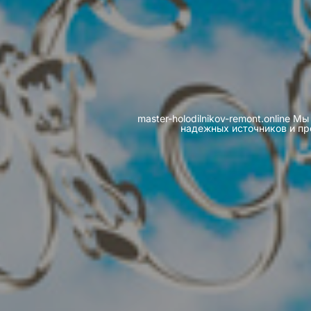
master-holodilnikov-remont.online
надежных источников и про