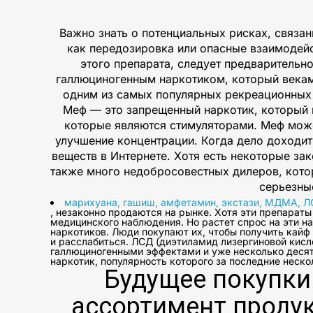
Важно знать о потенциальных рисках, связан
как передозировка или опасные взаимодейс
этого препарата, следует предварительн
галлюциногенным наркотиком, который веками
одним из самых популярных рекреационных 
Меф — это запрещенный наркотик, который 
которые являются стимуляторами. Меф може
улучшение концентрации. Когда дело доходит
веществ в Интернете. Хотя есть некоторые з
также много недобросовестных дилеров, кото
серьезны
марихуана, гашиш, амфетамин, экстази, МДМА, Л
, незаконно продаются на рынке. Хотя эти препарат
медицинского наблюдения. Но растет спрос на эти н
наркотиков. Люди покупают их, чтобы получить кайф 
и расслабиться. ЛСД (диэтиламид лизергиновой кисл
галлюциногенными эффектами и уже несколько десят
наркотик, популярность которого за последние неско
Будущее покупки 
ассортимент продук