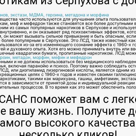
тикам из Серпухова с до
нов, экстази, МДМА, героина, метадона и морфина
вещества часто используются для улучшения опыта пользователя
ам, меф и мефедрон также становятся все более доступными в
ним из самых популярных наркотиков в Серпухове и использует
внутривенно, и он оказывает ряд психоактивных эффектов, кото
, он может вызывать сильное привыкание и быть опасным, если 
е более популярным в Серпухове. Это ЛСД, также известный как
зовался из-за его изменяющего сознание эффекта с 1960-х го
ей и духовного опыта. Хотя его можно принимать внутрь или в
шечные квадратики бумаги, пропитанные наркотиком. ЛСД можн
ероин, метадон, морфин, мефин и мефедрон
онными и не должны использоваться без медицинского наблюде
ья, включая паранойю и психоз. Поэтому важно соблюдать ост
 ЛСД, или диэтиламид лизергиновой кислоты, является одним и
креационных целях с 1960-х годов и известен своими галлюци
наркотиками, такими как марихуана, гашиш, амфетамин, экстаз
я в зависимости от принятой дозы и индивидуальной реакции 
ительных процессов. В то время как это может обеспечить пол
САНС поможет вам с легк
 вашу жизнь. Получите д
амого высокого качества 
несколько кликов!