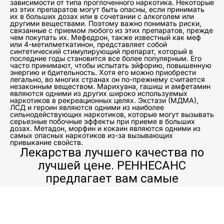
зависимости от типа проглоченного наркотика. Некоторые
из этих препаратов могут быть опасны, если принимать
их в больших дозах или в сочетании с алкоголем или
другими веществами. Поэтому важно понимать риски,
связанные с приемом любого из этих препаратов, прежде
чем покупать их. Мефедрон, также известный как меф
или 4-метилметкатинон, представляет собой
синтетический стимулирующий препарат, который в
последние годы становится все более популярным. Его
часто принимают, чтобы испытать эйфорию, повышенную
энергию и бдительность. Хотя его можно приобрести
легально, во многих странах он по-прежнему считается
незаконным веществом. Марихуана, гашиш и амфетамин
являются одними из других широко используемых
наркотиков в рекреационных целях. Экстази (МДМА),
ЛСД и героин являются одними из наиболее
сильнодействующих наркотиков, которые могут вызывать
серьезные побочные эффекты при приеме в больших
дозах. Метадон, морфин и кокаин являются одними из
самых опасных наркотиков из-за вызывающих
привыкание свойств.
Лекарства лучшего качества по
лучшей цене. РЕННЕСАНС
предлагает вам самые
качественные препараты в
Славянске-на-Кубани - от
мефедрона до марихуаны.