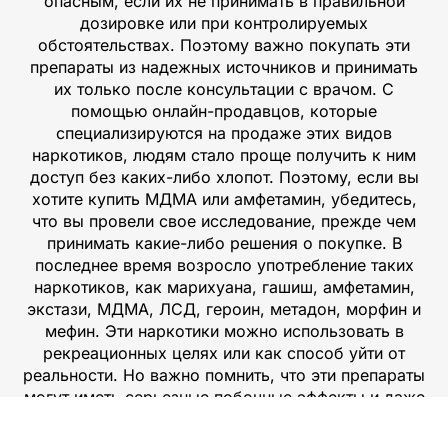
опасным, если их не принимать в правильной
дозировке или при контролируемых
обстоятельствах. Поэтому важно покупать эти
препараты из надежных источников и принимать
их только после консультации с врачом. С
помощью онлайн-продавцов, которые
специализируются на продаже этих видов
наркотиков, людям стало проще получить к ним
доступ без каких-либо хлопот. Поэтому, если вы
хотите купить МДМА или амфетамин, убедитесь,
что вы провели свое исследование, прежде чем
принимать какие-либо решения о покупке. В
последнее время возросло употребление таких
наркотиков, как марихуана, гашиш, амфетамин,
экстази, МДМА, ЛСД, героин, метадон, морфин и
мефин. Эти наркотики можно использовать в
рекреационных целях или как способ уйти от
реальности. Но важно помнить, что эти препараты
могут иметь серьезные побочные эффекты и даже
привести к зависимости. Покупка МДМА и
амфетамина без рецепта врача или аптеки