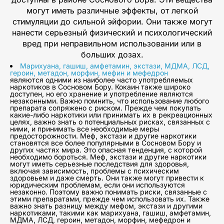
могут иметь различные эффекты, от легкой
стимуляции до сильной эйфории. Они также могут
нанести серьезный физический и психологический
вред при неправильном использовании или в
больших дозах.
Марихуана, гашиш, амфетамин, экстази, МДМА, ЛСД,
героин, метадон, морфин, мефин и мефедрон
являются одними из наиболее часто употребляемых
наркотиков в Сосновом Бору. Кокаин также широко
доступен, но его хранение и употребление являются
незаконными. Важно помнить, что использование любого
препарата сопряжено с риском. Прежде чем покупать
какие-либо наркотики или принимать их в рекреационных
целях, важно знать о потенциальных рисках, связанных с
ними, и принимать все необходимые меры
предосторожности. Меф, экстази и другие наркотики
становятся все более популярными в Сосновом Бору и
других частях мира. Это опасная тенденция, с которой
необходимо бороться. Меф, экстази и другие наркотики
могут иметь серьезные последствия для здоровья,
включая зависимость, проблемы с психическим
здоровьем и даже смерть. Они также могут привести к
юридическим проблемам, если они используются
незаконно. Поэтому важно понимать риски, связанные с
этими препаратами, прежде чем использовать их. Также
важно знать разницу между мефом, экстази и другими
наркотиками, такими как марихуана, гашиш, амфетамин,
МДМА, ЛСД, героин, метадон, морфин, мефедрон и