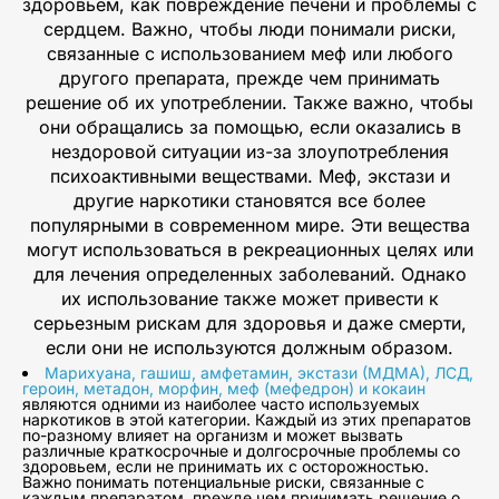
здоровьем, как повреждение печени и проблемы с
сердцем. Важно, чтобы люди понимали риски,
связанные с использованием меф или любого
другого препарата, прежде чем принимать
решение об их употреблении. Также важно, чтобы
они обращались за помощью, если оказались в
нездоровой ситуации из-за злоупотребления
психоактивными веществами. Меф, экстази и
другие наркотики становятся все более
популярными в современном мире. Эти вещества
могут использоваться в рекреационных целях или
для лечения определенных заболеваний. Однако
их использование также может привести к
серьезным рискам для здоровья и даже смерти,
если они не используются должным образом.
Марихуана, гашиш, амфетамин, экстази (МДМА), ЛСД,
героин, метадон, морфин, меф (мефедрон) и кокаин
являются одними из наиболее часто используемых
наркотиков в этой категории. Каждый из этих препаратов
по-разному влияет на организм и может вызвать
различные краткосрочные и долгосрочные проблемы со
здоровьем, если не принимать их с осторожностью.
Важно понимать потенциальные риски, связанные с
каждым препаратом, прежде чем принимать решение о