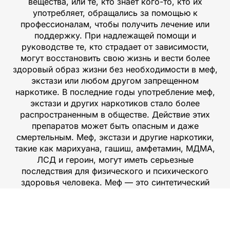
вещества, или те, кто знает кого-то, кто их
употребляет, обращались за помощью к
профессионалам, чтобы получить лечение или
поддержку. При надлежащей помощи и
руководстве те, кто страдает от зависимости,
могут восстановить свою жизнь и вести более
здоровый образ жизни без необходимости в меф,
экстази или любом другом запрещенном
наркотике. В последние годы употребление меф,
экстази и других наркотиков стало более
распространенным в обществе. Действие этих
препаратов может быть опасным и даже
смертельным. Меф, экстази и другие наркотики,
такие как марихуана, гашиш, амфетамин, МДМА,
ЛСД и героин, могут иметь серьезные
последствия для физического и психического
здоровья человека. Меф — это синтетический
наркотик, который, как известно, вызывает
эйфорию или сильное чувство удовольствия.
Экстази — еще одна форма синтетического
наркотика, оказывающая такое же действие, как и