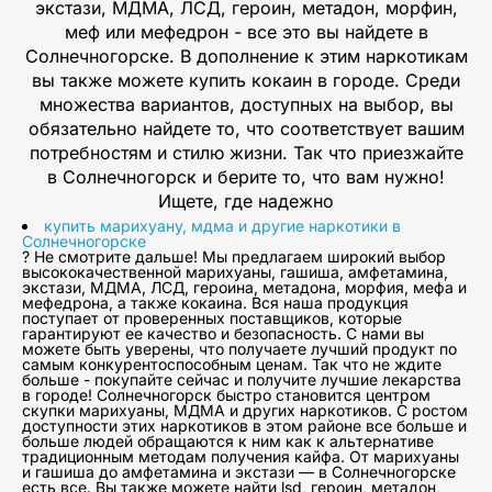
экстази, МДМА, ЛСД, героин, метадон, морфин,
меф или мефедрон - все это вы найдете в
Солнечногорске. В дополнение к этим наркотикам
вы также можете купить кокаин в городе. Среди
множества вариантов, доступных на выбор, вы
обязательно найдете то, что соответствует вашим
потребностям и стилю жизни. Так что приезжайте
в Солнечногорск и берите то, что вам нужно!
Ищете, где надежно
купить марихуану, мдма и другие наркотики в
Солнечногорске
? Не смотрите дальше! Мы предлагаем широкий выбор
высококачественной марихуаны, гашиша, амфетамина,
экстази, МДМА, ЛСД, героина, метадона, морфия, мефа и
мефедрона, а также кокаина. Вся наша продукция
поступает от проверенных поставщиков, которые
гарантируют ее качество и безопасность. С нами вы
можете быть уверены, что получаете лучший продукт по
самым конкурентоспособным ценам. Так что не ждите
больше - покупайте сейчас и получите лучшие лекарства
в городе! Солнечногорск быстро становится центром
скупки марихуаны, МДМА и других наркотиков. С ростом
доступности этих наркотиков в этом районе все больше и
больше людей обращаются к ним как к альтернативе
традиционным методам получения кайфа. От марихуаны
и гашиша до амфетамина и экстази — в Солнечногорске
есть все. Вы также можете найти lsd, героин, метадон,