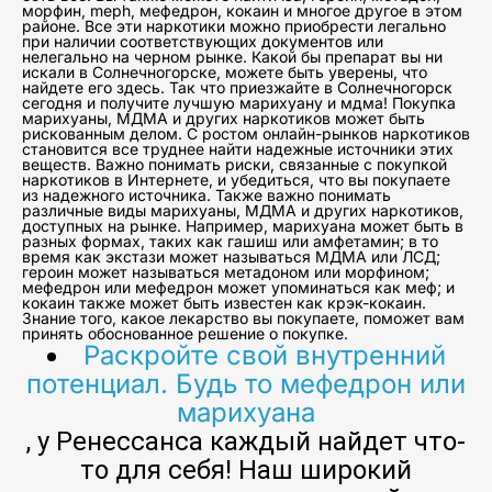
морфин, meph, мефедрон, кокаин и многое другое в этом
районе. Все эти наркотики можно приобрести легально
при наличии соответствующих документов или
нелегально на черном рынке. Какой бы препарат вы ни
искали в Солнечногорске, можете быть уверены, что
найдете его здесь. Так что приезжайте в Солнечногорск
сегодня и получите лучшую марихуану и мдма! Покупка
марихуаны, МДМА и других наркотиков может быть
рискованным делом. С ростом онлайн-рынков наркотиков
становится все труднее найти надежные источники этих
веществ. Важно понимать риски, связанные с покупкой
наркотиков в Интернете, и убедиться, что вы покупаете
из надежного источника. Также важно понимать
различные виды марихуаны, МДМА и других наркотиков,
доступных на рынке. Например, марихуана может быть в
разных формах, таких как гашиш или амфетамин; в то
время как экстази может называться МДМА или ЛСД;
героин может называться метадоном или морфином;
мефедрон или мефедрон может упоминаться как меф; и
кокаин также может быть известен как крэк-кокаин.
Знание того, какое лекарство вы покупаете, поможет вам
принять обоснованное решение о покупке.
Раскройте свой внутренний
потенциал. Будь то мефедрон или
марихуана
, у Ренессанса каждый найдет что-
то для себя! Наш широкий